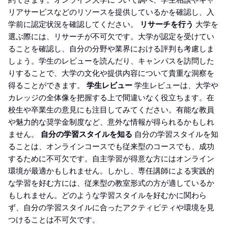
約できます。オンライン大学について調べ、学生相談やキャ
リアサービスなどのリソースを提供しているかを確認し、入
学前に認定状況を確認してください。
リサーチを行う
大学を
選ぶ際には、リサーチが不可欠です。大学が認定を受けてい
ることを確認し、自分の分野や業界における評判も考慮しま
しょう。学生のレビューを読んだり、キャンパスを訪問した
りすることで、大学の文化や提供内容について貴重な洞察を
得ることができます。
学生レビュー
学生レビューは、大学や
カレッジの全体像を把握する上で間違いなく役立ちます。在
校生や卒業生の意見にも注目してみてください。有能な教員
や魅力的な奨学金制度など、意外な情報が得られるかもしれ
ません。
自分の学習スタイルを知る
自分の学習スタイルを知
ることは、オンラインコースでも従来型のコースでも、成功
するために不可欠です。自主学習が得意な方にはオンライン
環境が最適かもしれません。しかし、専任講師による実践的
な学習を好む方には、従来型の教室形式の方が適しているか
もしれません。どのような学習スタイルを好むかに関わら
ず、自分の学習スタイルに合ったアクティビティや環境を見
つけることは不可欠です。