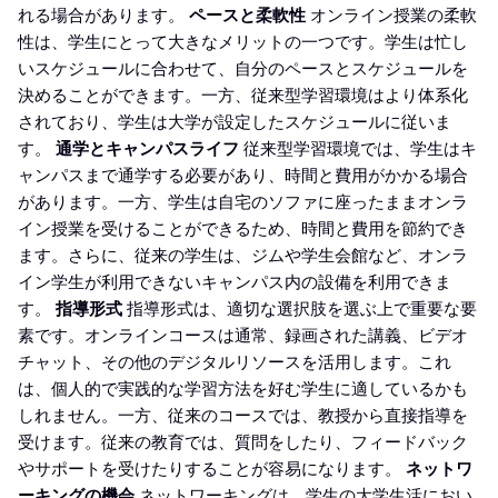
れる場合があります。
ペースと柔軟性
オンライン授業の柔軟
性は、学生にとって大きなメリットの一つです。学生は忙し
いスケジュールに合わせて、自分のペースとスケジュールを
決めることができます。一方、従来型学習環境はより体系化
されており、学生は大学が設定したスケジュールに従いま
す。
通学とキャンパスライフ
従来型学習環境では、学生はキ
ャンパスまで通学する必要があり、時間と費用がかかる場合
があります。一方、学生は自宅のソファに座ったままオンラ
イン授業を受けることができるため、時間と費用を節約でき
ます。さらに、従来の学生は、ジムや学生会館など、オンラ
イン学生が利用できないキャンパス内の設備を利用できま
す。
指導形式
指導形式は、適切な選択肢を選ぶ上で重要な要
素です。オンラインコースは通常、録画された講義、ビデオ
チャット、その他のデジタルリソースを活用します。これ
は、個人的で実践的な学習方法を好む学生に適しているかも
しれません。一方、従来のコースでは、教授から直接指導を
受けます。従来の教育では、質問をしたり、フィードバック
やサポートを受けたりすることが容易になります。
ネットワ
ーキングの機会
ネットワーキングは、学生の大学生活におい