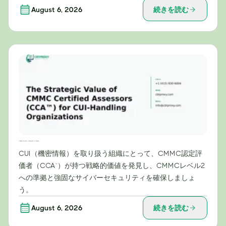
August 6, 2026
続きを読む
CUI（機密情報）を取り扱う組織にとってのCMMC認定評価者（CCA™）の戦略的価値
CUI（機密情報）を取り扱う組織にとって、CMMC認定評
価者（CCA™）が持つ戦略的価値を発見し、CMMCレベル2
への準拠と強固なサイバーセキュリティを確保しましょ
う。
August 6, 2026
続きを読む