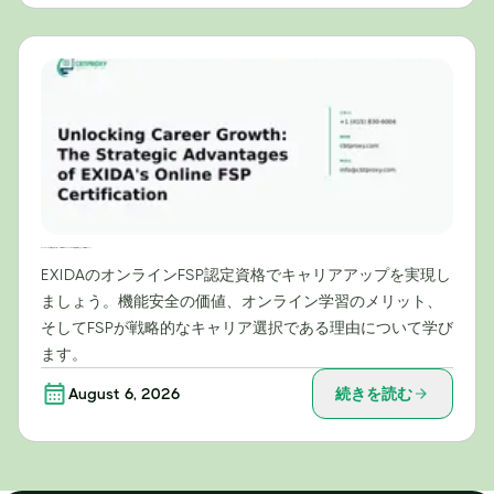
キャリアアップの可能性を切り拓く：EXIDAのオンラインFSP認定資格がもたらす戦略的メリット
EXIDAのオンラインFSP認定資格でキャリアアップを実現し
ましょう。機能安全の価値、オンライン学習のメリット、
そしてFSPが戦略的なキャリア選択である理由について学び
ます。
August 6, 2026
続きを読む