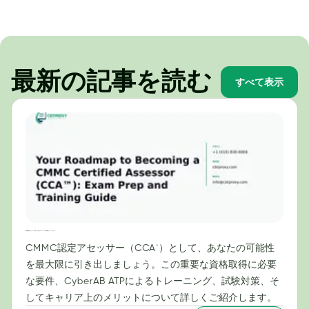
最新の記事を読む
すべて表示
CMMC認定アセッサー（CCA™）になるためのロードマップ：試験対策とトレーニングガイド
CMMC認定アセッサー（CCA™）として、あなたの可能性
を最大限に引き出しましょう。この重要な資格取得に必要
な要件、CyberAB ATPによるトレーニング、試験対策、そ
してキャリア上のメリットについて詳しくご紹介します。