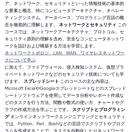
ア、ネットワーク、セキュリティといった情報技術の基本的
な要素と概念、特にコンピュータアーキテクチャ、オペレー
ティングシステム、データベース、プログラミング言語の概
念を徹底的に理解します。
ネットワークとセキュリティ
この
コースでは、ネットワークアーキテクチャ、プロトコル、セ
キュリティ原則の理解を含め、安全なコンピュータネットワ
ークを設計および構築する方法を学習します。
ネットワークトポロジ、LAN、WAN、ワイヤレスネットワー
クについて学ぶ
に加えて、ファイアウォール、侵入検知システム、仮想プラ
イベートネットワークなどのセキュリティ技術についても学
びます。
スプレッドシート
このコースの主な内容は、
Microsoft ExcelやGoogleスプレッドシートなどのスプレッド
シートソフトウェアを使用してデータ分析やレポート作成な
どのタスクを行う方法、関数や数式の使い方、チャートやグ
ラフの作成方法を学ぶことです。
スクリプトとプログラミン
グ
オンラインネットワークエンジニアリングとセキュリティ
では、Python、Perl、Bashなどの言語でスクリプトやプログ
ラムを作成することで、タスクを自動化したりネットワーク