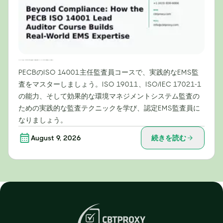
コンプライアンスを超えて：PECB ISO 14001主任監査員コースが実践的な環境マネジメントシステム（EMS）の専門知識をどのように構築するか
PECBのISO 14001主任監査員コースで、実践的なEMS監
査をマスターしましょう。ISO 19011、ISO/IEC 17021-1
の能力、そして効果的な環境マネジメントシステム監査の
ための実践的な監査テクニックを学び、認定EMS監査員に
なりましょう。
August 9, 2026
続きを読む