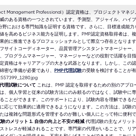
ject Management Professional）認定資格は、プロジェクトマ
威のある資格の一つとされています。予測型、アジャイル、ハイ
分野における専門知識を証明する資格です。さらに、目標達成能力
値を高めるビジネス能力を証明します。PMP認定資格取得者は、
果的に推進できるプロフェッショナルとして際立つ存在となりま
フサイトコーディネーター、品質管理アシスタントマネージャー、
、プログラムマネージャー、マネージャーなどの役割で活躍を目
認定資格はキャリアアップの大きな武器となります。しかし、この
綿密な準備が必要であり、
PMP代理試験
の受験を検討することが
P 代理試験について
これは、PMP 認定を取得するための別のアプロ
は、個人学習と従来の試験方法にのみ頼るのではなく、試験中に
ることができます。このサポートにより、試験内容を理解できる
に応じて効果的に適用できるようになります。この方法は、試験
たは複雑な問題形式を管理するのが難しい個人にとって特に便利です
理試験のメリット
1. 自信の向上と不安の軽減
代理試験の主なメリットの
ストレスが軽減されることです。専門家の代理がいることで、リ
ガイダンスが提供され、不安を和らげることができます。これに