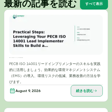
最新の記事を読む
すべて表示
実践的なステップ：PECB ISO 14001リードインプリメンターとしてのスキルを活用して効果的なEMSを構築する
PECB ISO 14001リードインプリメンターのスキルを実践
的に活用しましょう。効果的な環境マネジメントシステム
（EMS）の導入、環境リスクの低減、業務改善の方法を学
びます。
August 9, 2026
続きを読む