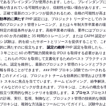
であるブレインダンプが使用されます。しかし、ブレインダンプ
報が含まれている可能性があり、信頼性が低い場合があります。
、正確で最新のコンテンツが提供されるため、合格の可能性が高
効率的に満たす
PMP 認定には、プロジェクト リーダーとしての 3
 時間のプロジェクト管理トレーニング、または 4 年制大学卒業者の場合
特定の前提条件があります。高校卒業者の場合、要件にはプロジェ
 60 か月の経験と 35 時間のトレーニング、または CAPM 認定
シ 試験は、的を絞ったサポートとリソースを提供することで、こ
率的に満たすのに役立ちます。
認定の維持
PMP 認定を取得したら
3 年ごとに 60 の専門能力開発単位 (PDU) を取得する必要があ
は、これらの PDU を取得して文書化するためのベスト プラクティ
られ、認定を維持し、最新のプロジェクト管理のトレンドとプラ
報を得ることができます。 ### PMP プロキシ 試験でカバーされ
材
このドメインは、プロジェクト チームを効果的に管理および主導
ト スキルに焦点を当てています。チーム ビルディング、紛争解決
タイルなどのトピックが含まれます。プロキシは、これらの概念を
役立つ実用的な例とシナリオを提供します。
2. プロセス
プロセス
の計画、実行、監視、制御など、プロジェクト管理の技術的な側
プロキシは、複雑な方法論とツールについてガイドし、試験中お