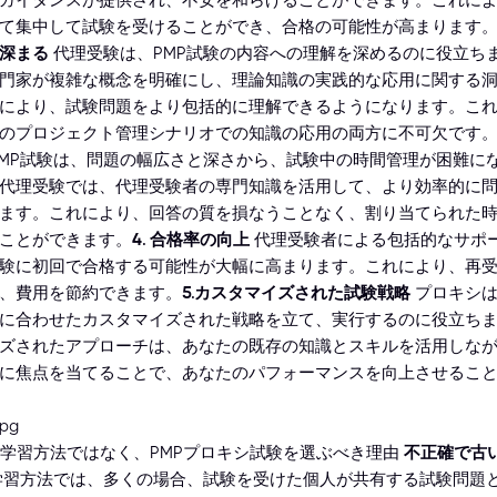
て集中して試験を受けることができ、合格の可能性が高まります
深まる
代理受験は、PMP試験の内容への理解を深めるのに役立ち
門家が複雑な概念を明確にし、理論知識の実践的な応用に関する
により、試験問題をより包括的に理解できるようになります。こ
のプロジェクト管理シナリオでの知識の応用の両方に不可欠です
MP試験は、問題の幅広さと深さから、試験中の時間管理が困難に
代理受験では、代理受験者の専門知識を活用して、より効率的に
ます。これにより、回答の質を損なうことなく、割り当てられた
ことができます。
4. 合格率の向上
代理受験者による包括的なサポ
試験に初回で合格する可能性が大幅に高まります。これにより、再
、費用を節約できます。
5.カスタマイズされた試験戦略
プロキシは
に合わせたカスタマイズされた戦略を立て、実行するのに役立ち
ズされたアプローチは、あなたの既存の知識とスキルを活用しな
に焦点を当てることで、あなたのパフォーマンスを向上させるこ
来の学習方法ではなく、PMPプロキシ試験を選ぶべき理由
不正確で古
習方法では、多くの場合、試験を受けた個人が共有する試験問題