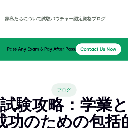
家
私たちについて
試験バウチャー
認定資格
ブログ
Pass Any Exam & Pay After Pass.
Contact Us Now
ブログ
試験攻略：学業
成功のための包括