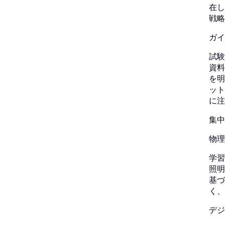
在し
戦略
ガイ
試験
資料
を明
ット
に注
集中
物理
学習
照明
基づ
く、
デジ