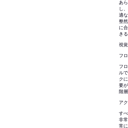
あら
し、
適な
整然
に合
きる
視覚
フロ
フロ
ルで
クに
要が
階層
アク
すべ
非常
常に