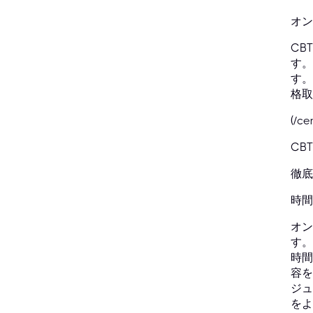
オン
CB
す。
す。
格取
(/ce
CB
徹底
時間
オン
す。
時間
容を
ジュ
をよ