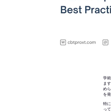
学術
ます
めら
を発
特に
って