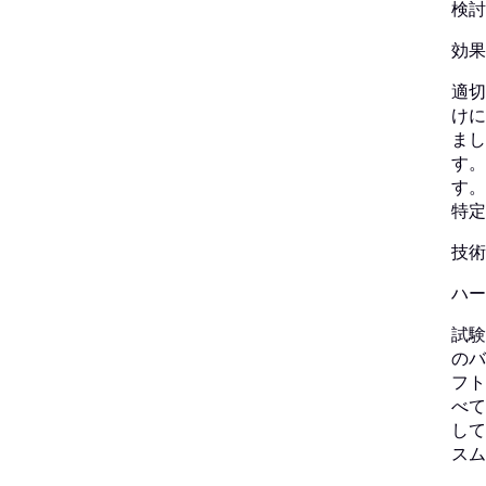
検討
効果
適切
けに
まし
す。
す。
特定
技術
ハー
試験
のバ
フト
べて
して
スム