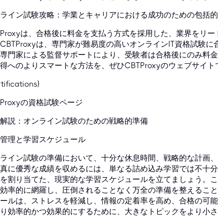
ライン試験攻略：学業とキャリアにおける成功のための包括的
TProxyは、合格後に料金を支払う方式を採用した、業界をリ
CBTProxyは、専門家が難易度の高いオンラインIT資格試
専門家による監督サポートにより、受験者は合格後にのみ料金
得へのよりスマートな方法を、ぜひCBTProxyのウェブサイ
rtifications)
TProxyの資格試験ページ
解説：オンライン試験のための戦略的準備
管理と学習スケジュール
ライン試験の準備において、十分な休息時間、戦略的な計画、
真に優秀な成績を収めるには、単なる詰め込み学習では不十分
を割り当てた、現実的な学習スケジュールを立てましょう。こ
効率的に網羅し、圧倒されることなく万全の準備を整えること
ールは、ストレスを軽減し、情報の定着率を高め、合格の可能
り効率的かつ効果的にするために、大きなトピックをより小さ