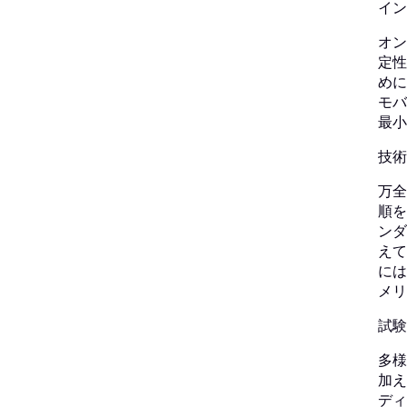
イン
オン
定性
めに
モバ
最小
技術
万全
順を
ンダ
えて
には
メリ
試験
多様
加え
ディ