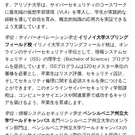
す。アリゾナ大学は、サイバーセキュリティのコースワーク
に最先端の仮想学習環境（VLA）を導入し、学生が実践的な
経験を通して自信を育み、概念的知識の応用力を実証できる
よう支援しています。
学位：サイバーオペレーション学士
イリノイ大学スプリング
フィールド校
イリノイ大学スプリングフィールド校は、オン
ラインのサイバーセキュリティ学位として、情報システムセ
キュリティ（ISS）の理学士（Bachelor of Science）プログラ
ムを提供しています。ISSプログラムは120セメスター単位の
履修を必要とし、卒業生はリスク評価、セキュリティ設計、
そしてセキュリティ倫理に関する必須スキルを身につけるこ
とができます。このオンラインサイバーセキュリティ学部課
程は、コンピュータサイエンスや関連業界で成功するキャリ
アを築けるよう、卒業生を育成します。
学位：情報システムセキュリティ学士
ペンシルベニア州立大
学ワールドキャンパス
名門ペンシルベニア州立大学のオンラ
イン部門は、ペンシルベニア州立大学ワールドキャンパスの