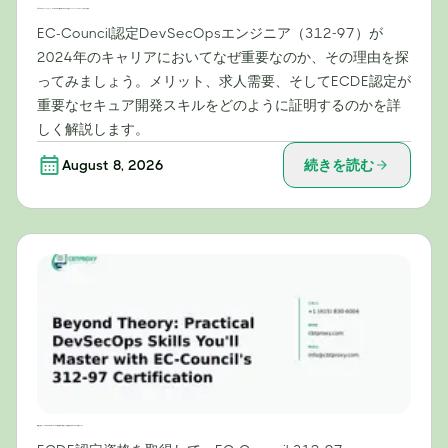
2024年のキャリアにおいて、EC-Council認定DevSecOpsエンジニア（312-97）が不可欠な理由
EC-Council認定DevSecOpsエンジニア（312-97）が
2024年のキャリアにおいてなぜ重要なのか、その理由を探
ってみましょう。メリット、求人需要、そしてECDE認定が
重要なセキュア開発スキルをどのように証明するのかを詳
しく解説します。
August 8, 2026
続きを読む
理論を超えて：EC-Councilの312-97認定資格で習得できる実践的なDevSecOpsスキル