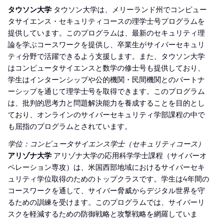
タウソン大学
タウソン大学は、メリーランド州でコンピュー
タサイエンス・セキュリティコースの理学士号プログラムを
提供しています。このプログラムは、最新のセキュリティ理
論を学ぶコースワークを提供し、卒業生がサイバーセキュリ
ティ分野で活躍できるよう支援します。また、タウソン大学
はコンピュータサイエンスと数学の修士号も提供しており、
学生はインターンシップや公的機関・民間機関とのパートナ
ーシップを通じて理学士号を取得できます。このプログラム
は、批判的思考力と問題解決能力を養成することを目的とし
ており、オンラインのサイバーセキュリティ学部課程の中で
も屈指のプログラムとされています。
学位：コンピュータサイエンス学士（セキュリティコース）
アリゾナ大学
アリゾナ大学の応用科学学士課程（サイバーオ
ペレーション専攻）は、米国西部地域におけるサイバーセキ
ュリティ学位取得のためのトップクラスです。学生は4年間の
コースワークを通して、サイバー脅威からデジタル世界を守
るための訓練を受けます。このプログラムでは、サイバーリ
スクを軽減するための防御戦略と攻撃戦略を網羅していま