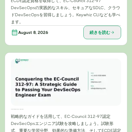
ECDE認定資格を取得して、EC-Council 312-97
DevSecOpsの実践的なスキル、セキュアなSDLC、クラウ
ドDevSecOpsを習得しましょう。Keywhiz CLIなども学べ
ます。
August 8, 2026
続きを読む
EC-Council 312-97試験攻略：DevSecOpsエンジニア試験合格のための戦略ガイド
戦略的なガイドを活用して、EC-Council 312-97認定
DevSecOpsエンジニア試験を攻略しましょう。試験形
式、重要な学習分野、効果的な準備方法、そしてECDE認定