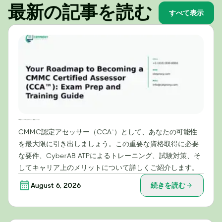
最新の記事を読む
すべて表示
CMMC認定アセッサー（CCA™）になるためのロードマップ：試験対策とトレーニングガイド
CMMC認定アセッサー（CCA™）として、あなたの可能性
を最大限に引き出しましょう。この重要な資格取得に必要
な要件、CyberAB ATPによるトレーニング、試験対策、そ
してキャリア上のメリットについて詳しくご紹介します。
August 6, 2026
続きを読む