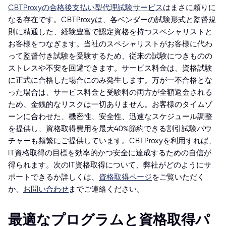
CBTProxyの合格後支払い型代理試験サービス
はまさに頼りに
なる存在です。CBTProxyは、各ベンダーの試験形式と監督規
則に精通した、経験豊富で認定資格を持つスペシャリストと
お客様をつなぎます。当社のスペシャリストがお客様に代わ
って監督付き試験を受験するため、従来の試験につきものの
ストレスや不安を回避できます。サービス料金は、資格試験
に正式に合格した場合にのみ発生します。万が一不合格とな
った場合は、サービス料金と受験料の両方が全額返金される
ため、金銭的なリスクは一切ありません。お客様のタイムゾ
ーンに合わせた、機密性、安全性、迅速なスケジュール調整
を提供し、資格取得費用を最大40%節約できる割引試験バウ
チャーも頻繁にご提供しています。CBTProxyを利用すれば、
IT資格取得の目標を効率的かつ安全に達成するための自信が
得られます。次のIT資格取得について、弊社がどのようにサ
ポートできるか詳しくは、
資格取得ページ
をご覧いただく
か、
お問い合わせ
までご連絡ください。
最適なプログラムと資格取得パ