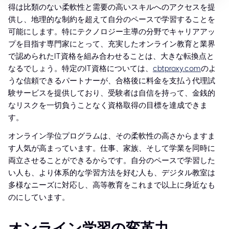
得は比類のない柔軟性と需要の高いスキルへのアクセスを提
供し、地理的な制約を超えて自分のペースで学習することを
可能にします。特にテクノロジー主導の分野でキャリアアッ
プを目指す専門家にとって、充実したオンライン教育と業界
で認められたIT資格を組み合わせることは、大きな転換点と
なるでしょう。特定のIT資格については、
cbtproxy.com
のよ
うな信頼できるパートナーが、合格後に料金を支払う代理試
験サービスを提供しており、受験者は自信を持って、金銭的
なリスクを一切負うことなく資格取得の目標を達成できま
す。
オンライン学位プログラムは、その柔軟性の高さからますま
す人気が高まっています。仕事、家族、そして学業を同時に
両立させることができるからです。自分のペースで学習した
い人も、より体系的な学習方法を好む人も、デジタル教室は
多様なニーズに対応し、高等教育をこれまで以上に身近なも
のにしています。
オンライン学習の変革力