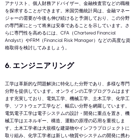
アナリスト、個人財務アドバイザー、金融検査官などの職種
を探求することができます。米国労働統計局は、金融マネー
ジャーの需要が今後も伸び続けると予測しており、この分野
の専門家にとって将来は安泰であることを示しています。さ
らに専門性を高めるには、CFA（Chartered Financial
Analyst）やFRM（Financial Risk Manager）などの高度な資
格取得を検討してみましょう。
6. エンジニアリング
工学は革新的な問題解決に特化した分野であり、多様な専門
分野を提供しています。オンラインの工学プログラムはます
ます充実しており、電気工学、機械工学、土木工学、化学工
学、ソフトウェア工学など、幅広い分野を網羅しています。
電気電子工学は電子システムの設計・開発に重点を置き、機
械工学はエネルギー、構造、運動の原理の応用を重視しま
す。土木工学者は大規模な建築物やインフラプロジェクトに
取り組み、化学工学者は新しい物質やシステムの開発に携わ