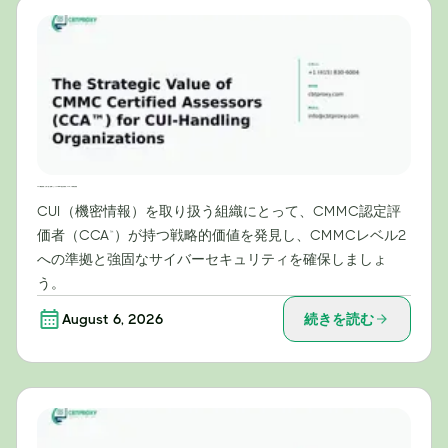
CUI（機密情報）を取り扱う組織にとってのCMMC認定評価者（CCA™）の戦略的価値
CUI（機密情報）を取り扱う組織にとって、CMMC認定評
価者（CCA™）が持つ戦略的価値を発見し、CMMCレベル2
への準拠と強固なサイバーセキュリティを確保しましょ
う。
August 6, 2026
続きを読む