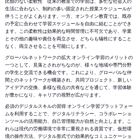
比類のない柔軟性 従来の教室での学習は、多忙な社会人の
生活に合わない、制約の多い固定された授業スケジュールが
伴うことがよくあります。一方、オンライン教育では、既存
の予定に合わせて学習スケジュールを自由に組むことができ
ます。この柔軟性は効果的な時間管理に不可欠であり、学業
とその他の趣味や責任を両立させ、どちらも犠牲にすること
なく、両立させることを可能にします。
グローバルネットワークの拡大 オンライン学習のメリットの
一つとして、見落とされがちなのが、様々な地域や専門分野
の学生と交流できる機会です。これにより、グローバルな仲
間とのネットワークが構築され、共同プロジェクト、新しい
アイデアの交換、多様な視点の共有などを通じて、学習体験
が豊かになり、キャリアの視野が広がります。
必須のデジタルスキルの習得 オンライン学習プラットフォー
ムを利用することで、デジタルリテラシー、コラボレーショ
ンツールの活用能力、自己管理能力が自然と向上します。こ
れらは現代の労働環境で非常に重視される資質です。仮想環
境の操作方法、デジタル形式での効果的なコミュニケーショ