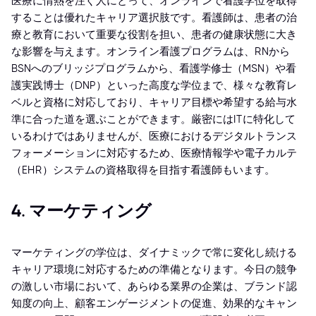
医療に情熱を注ぐ人にとって、オンラインで看護学位を取得
することは優れたキャリア選択肢です。看護師は、患者の治
療と教育において重要な役割を担い、患者の健康状態に大き
な影響を与えます。オンライン看護プログラムは、RNから
BSNへのブリッジプログラムから、看護学修士（MSN）や看
護実践博士（DNP）といった高度な学位まで、様々な教育レ
ベルと資格に対応しており、キャリア目標や希望する給与水
準に合った道を選ぶことができます。厳密にはITに特化して
いるわけではありませんが、医療におけるデジタルトランス
フォーメーションに対応するため、医療情報学や電子カルテ
（EHR）システムの資格取得を目指す看護師もいます。
4. マーケティング
マーケティングの学位は、ダイナミックで常に変化し続ける
キャリア環境に対応するための準備となります。今日の競争
の激しい市場において、あらゆる業界の企業は、ブランド認
知度の向上、顧客エンゲージメントの促進、効果的なキャン