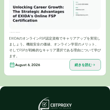
キャリアアップの可能性を切り拓く：EXIDAのオンラインFSP認定資格がもたらす戦略的メリット
EXIDAのオンラインFSP認定資格でキャリアアップを実現し
ましょう。機能安全の価値、オンライン学習のメリット、
そしてFSPが戦略的なキャリア選択である理由について学び
ます。
August 6, 2026
続きを読む