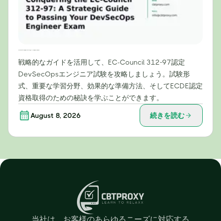
EC-Council 312-97試験攻略：DevSecOpsエンジニア試験合格のための戦略ガイド
戦略的なガイドを活用して、EC-Council 312-97認定
DevSecOpsエンジニア試験を攻略しましょう。試験形
式、重要な学習分野、効果的な準備方法、そしてECDE認定
資格取得のための秘訣を学ぶことができます。
August 8, 2026
続きを読む
当社は、お客様のあらゆるニーズに対応する