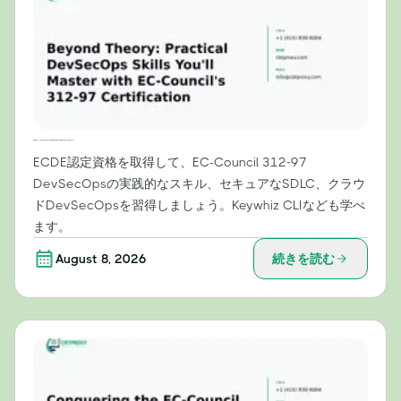
理論を超えて：EC-Councilの312-97認定資格で習得できる実践的なDevSecOpsスキル
ECDE認定資格を取得して、EC-Council 312-97
DevSecOpsの実践的なスキル、セキュアなSDLC、クラウ
ドDevSecOpsを習得しましょう。Keywhiz CLIなども学べ
ます。
August 8, 2026
続きを読む