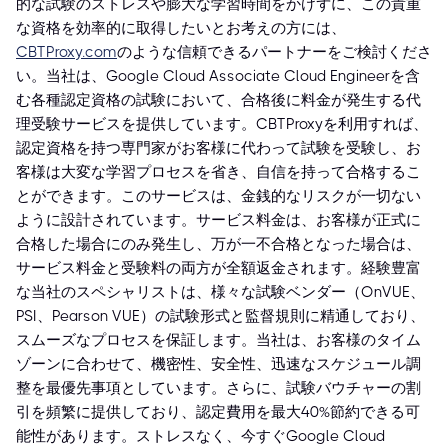
的な試験のストレスや膨大な学習時間をかけずに、この貴重
な資格を効率的に取得したいとお考えの方には、
CBTProxy.com
のような信頼できるパートナーをご検討くださ
い。当社は、Google Cloud Associate Cloud Engineerを含
む各種認定資格の試験において、合格後に料金が発生する代
理受験サービスを提供しています。CBTProxyを利用すれば、
認定資格を持つ専門家がお客様に代わって試験を受験し、お
客様は大変な学習プロセスを省き、自信を持って合格するこ
とができます。このサービスは、金銭的なリスクが一切ない
ように設計されています。サービス料金は、お客様が正式に
合格した場合にのみ発生し、万が一不合格となった場合は、
サービス料金と受験料の両方が全額返金されます。経験豊富
な当社のスペシャリストは、様々な試験ベンダー（OnVUE、
PSI、Pearson VUE）の試験形式と監督規則に精通しており、
スムーズなプロセスを保証します。当社は、お客様のタイム
ゾーンに合わせて、機密性、安全性、迅速なスケジュール調
整を最優先事項としています。さらに、試験バウチャーの割
引を頻繁に提供しており、認定費用を最大40%節約できる可
能性があります。ストレスなく、今すぐGoogle Cloud