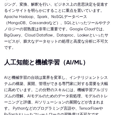
ジング、変換、解釈を行い、ビジネス上の意思決定を促進す
るインサイトを明らかにすることに重点を置いています。
Apache Hadoop、Spark、NoSQLデータベース
（MongoDB、Cassandraなど）、SQLといったツールやテク
ノロジーの習熟度は非常に重要です。Google Cloudでは、
BigQuery、Cloud Dataflow、Dataproc、Lookerといったサ
ービスが、膨大なデータセットの処理と高度な分析に不可欠
です。
人工知能と機械学習（AI/ML）
AIと機械学習の台頭は業界を変革し、インテリジェントシス
テムの構築、展開、管理ができる専門家に対する需要を大幅
に高めています。この分野のスキルには、機械学習アルゴリ
ズムの理解、AIモデルのためのデータ前処理、モデルのトレ
ーニングと評価、AIソリューションの展開などが含まれま
す。 Pythonなどのプログラミング言語や、TensorFlowや
PyTorchといったフレームワークの習熟度は不可欠です。