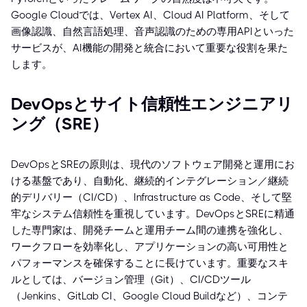
Google Cloudでは、Vertex AI、Cloud AI Platform、そして
画像認識、自然言語処理、音声認識のための専用APIといった
サービスが、AI機能の開発と統合において重要な役割を果た
します。
DevOpsとサイト信頼性エンジニアリ
ング（SRE）
DevOpsとSREの原則は、現代のソフトウェア開発と運用にお
ける基盤であり、自動化、継続的インテグレーション／継続
的デリバリー（CI/CD）、Infrastructure as Code、そして堅
牢なシステム信頼性を重視しています。DevOpsとSREに精通
した専門家は、開発チームと運用チーム間の連携を強化し、
ワークフローを効率化し、アプリケーションの高い可用性と
パフォーマンスを確保することに長けています。重要なスキ
ルとしては、バージョン管理（Git）、CI/CDツール
（Jenkins、GitLab CI、Google Cloud Buildなど）、コンテ