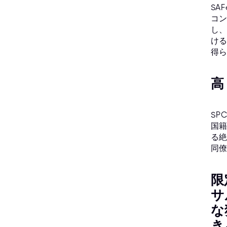
SA
コン
し、
ける
得ら
高
SP
国籍
る絶
同僚
限
サ
な
き