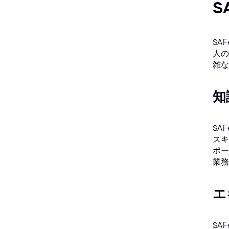
S
SA
人の
雑な
知
SA
スキ
ポー
業務
エ
SA