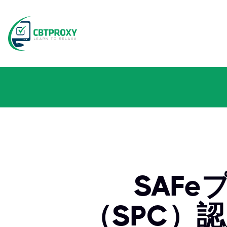
SAF
（SPC）