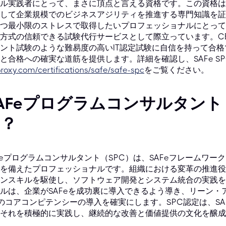
ル実践者にとって、まさに頂点と言える資格です。この資格は、Scaled
して企業規模でのビジネスアジリティを推進する専門知識を証
つ最小限のストレスで取得したいプロフェッショナルにとって、cb
方式の信頼できる試験代行サービスとして際立っています。CBTP
ント試験のような難易度の高いIT認定試験に自信を持って合
と合格への確実な道筋を提供します。詳細を確認し、SAFe S
roxy.com/certifications/safe/safe-spc
をご覧ください。
AFeプログラムコンサルタント
は？
Feプログラムコンサルタント（SPC）は、SAFeフレームワ
を備えたプロフェッショナルです。組織における変革の推進役
ンスキルを駆使し、ソフトウェア開発とシステム統合の実践を
ルは、企業がSAFeを成功裏に導入できるよう導き、リーン・
のコアコンピテンシーの導入を確実にします。SPC認定は、S
それを積極的に実践し、継続的な改善と価値提供の文化を醸成