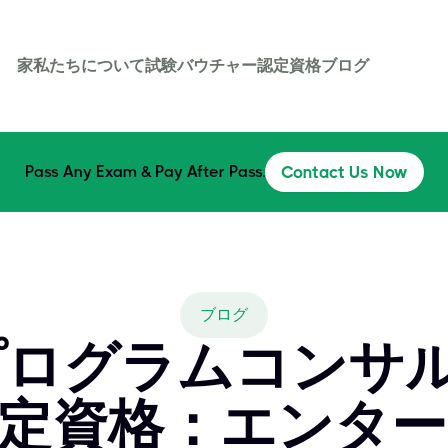
家
私たちについて
試験バウチャー
認定資格
ブログ
Pass Any Exam & Pay After Pass.
Contact Us Now
ブログ
eプログラムコンサ
認定資格：エンタ