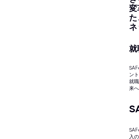
変
た
ネ
就
SA
ント
就職
来へ
S
SA
入の