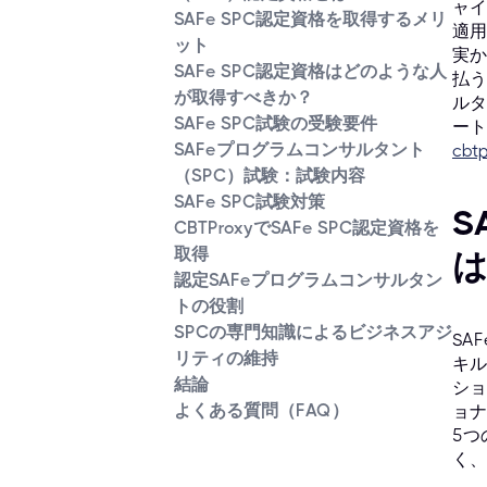
ャイ
SAFe SPC認定資格を取得するメリ
適用
ット
実か
SAFe SPC認定資格はどのような人
払う
が取得すべきか？
ルタ
SAFe SPC試験の受験要件
ート
SAFeプログラムコンサルタント
cbtp
（SPC）試験：試験内容
SAFe SPC試験対策
S
CBTProxyでSAFe SPC認定資格を
取得
認定SAFeプログラムコンサルタン
トの役割
SPCの専門知識によるビジネスアジ
SA
リティの維持
キル
結論
ショ
よくある質問（FAQ）
ョナ
5つ
く、