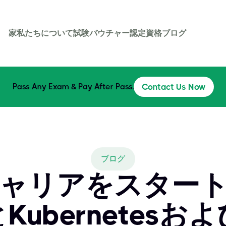
家
私たちについて
試験バウチャー
認定資格
ブログ
Pass Any Exam & Pay After Pass.
Contact Us Now
ブログ
ャリアをスター
Kubernetesお