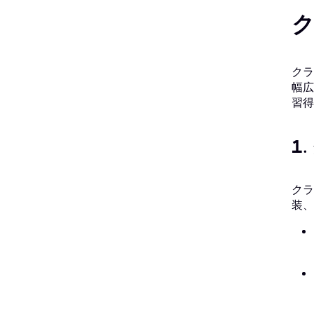
クラ
幅広
習得
1
クラ
装、