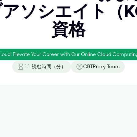
アソシエイト（K
資格
Cloud: Elevate Your Career with Our Online Cloud Computin
11
読む時間（分）
CBTProxy Team