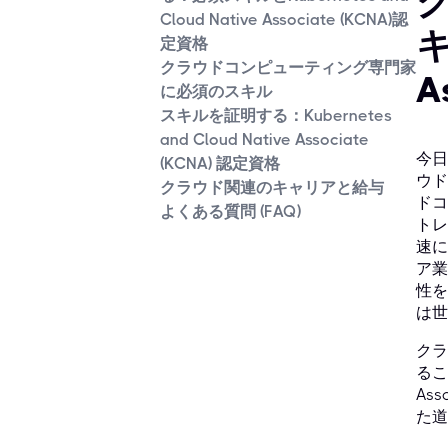
Cloud Native Associate (KCNA)認
キ
定資格
クラウドコンピューティング専門家
A
に必須のスキル
スキルを証明する：Kubernetes
and Cloud Native Associate
今日
(KCNA) 認定資格
ウド
クラウド関連のキャリアと給与
ドコ
よくある質問 (FAQ)
トレ
速に
ア業
性を
は世
クラ
るこ
As
た道