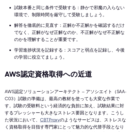
試験本番と同じ条件で受験する：静かで邪魔の入らない
環境で、制限時間を厳守して受験しましょう。
解答を徹底的に見直す：正解か不正解かを確認するだけ
でなく、正解がなぜ正解なのか、不正解がなぜ不正解な
のかを理解することが重要です。
学習進捗状況を記録する：スコアと弱点を記録し、今後
の学習に役立てましょう。
AWS認定資格取得への近道
AWS認定ソリューションアーキテクト – アソシエイト（SAA-
C03）試験の準備は、最高の教材を使っても大変な作業で
す。試験の受験料という経済的な負担に加え、試験結果に対
するプレッシャーも大きなストレス要因となります。こうし
た状況において、
CBTProxy
のようなサービスは、ストレスな
く資格取得を目指す専門家にとって魅力的な代替手段となり