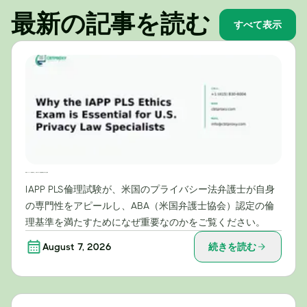
最新の記事を読む
すべて表示
米国プライバシー法専門家にとってIAPP PLS倫理試験が不可欠な理由
IAPP PLS倫理試験が、米国のプライバシー法弁護士が自身
の専門性をアピールし、ABA（米国弁護士協会）認定の倫
理基準を満たすためになぜ重要なのかをご覧ください。
August 7, 2026
続きを読む