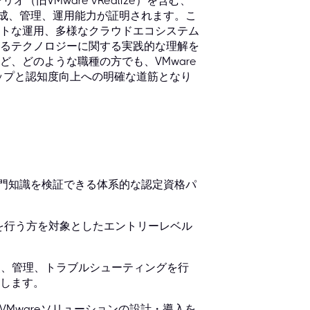
オ（旧VMware vRealize）を含む、
構成、管理、運用能力が証明されます。こ
トな運用、多様なクラウドエコシステム
るテクノロジーに関する実践的な理解を
、どのような職種の方でも、VMware
ップと認知度向上への明確な道筋となり
専門知識を検証できる体系的な認定資格パ
e）：運用業務を行う方を対象としたエントリーレベル
re環境の実装、管理、トラブルシューティングを行
します。
al）：複雑なVMwareソリューションの設計・導入を