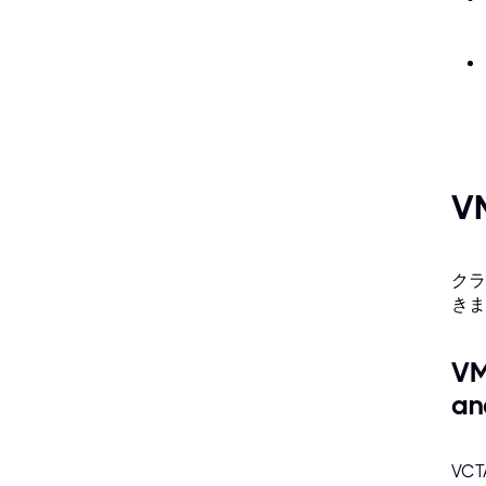
V
クラ
きま
VM
an
VC