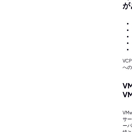
が
VC
への
V
VM
VM
サー
ーパ