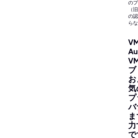
のプ
（旧
の認
らな
VM
Au
V
ブ
お
気
プ
バ
ま
力
で