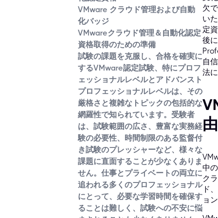
欠で
VMware クラウド管理および自動
いた
化バッジ
定資
VMwareクラウド管理＆自動化認定
後に
資格取得のための準備
Pro
試験の課題を克服し、合格を確実に
自信
するVMware認定試験、特にプロフ
法に
ェッショナルレベルとアドバンスト
プロフェッショナルレベルは、その
V
厳格さと複雑なトピックの包括的な
網羅性で知られています。受験者
由
は、試験範囲の広さ、豊富な実務経
験の必要性、時間制限のある監督付
き試験のプレッシャーなど、様々な
VM
課題に直面することが少なくありま
中の
せん。仕事とプライベートの両立に
クラ
追われる多くのプロフェッショナル
ド、
にとって、必要な学習時間を確保す
ョン
ることは難しく、試験への不安に悩