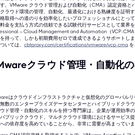
す。VMware クラウド管理および自動化（CMA）認定資格とバ
クラウド環境の管理、自動化、最適化における熟練度を証明す
格取得への道のりを効率化したいプロフェッショナルにとって、CBTP
料金を支払う方式の信頼できる試験代行サービスとして業界をリードし
fessional – Cloud Management and Automatio
を持って、しかも初期費用ゼロで達成できるようサポートします
ついては、
cbtproxy.com/certifications/vmware/vcp-cma
を
Mwareクラウド管理・自動化
wareはクラウドインフラストラクチャと仮想化のグローバル
無数のエンタープライズデータセンターとハイブリッドクラウド
ウド管理・自動化のスキルを持つ専門家は、企業が運用効率の
パブリッククラウド、マルチクラウド環境におけるサービス提
への依存度を高めていることから、非常に需要が高まっていま