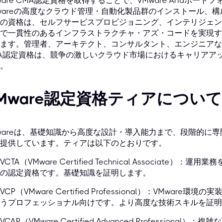
ware CMA認定資格を取得することで、VMware Ariaポートフォリ
wareの高度なクラウド管理・自動化製品群のインストール、
の資格は、セルフサービスプロビジョニング、インテリジェン
で一貫性のあるインフラストラクチャ・アズ・コードを実現す
ます。管理者、アーキテクト、コンサルタント、エンジニアなど
A認定資格は、競争の激しいクラウド市場におけるキャリアア
。
Mware認定資格ティアについて
wareは、基礎知識から高度な設計・導入能力まで、段階的に
提供しています。ティアは以下のとおりです。
VCTA（VMware Certified Technical Associat
の認定資格です。基礎知識を証明します。
VCP（VMware Certified Professional）：VMwa
うプロフェッショナル向けです。より高度な技術スキルを証明
VCAP（VMware Certified Advanced Profession