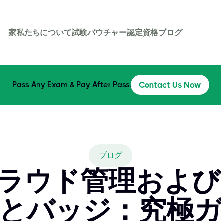
家
私たちについて
試験バウチャー
認定資格
ブログ
Pass Any Exam & Pay After Pass.
Contact Us Now
ブログ
eクラウド管理およ
とバッジ：究極