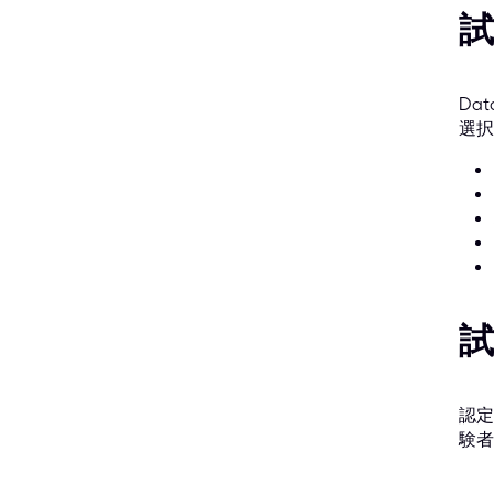
試
Da
選択
試
認定
験者