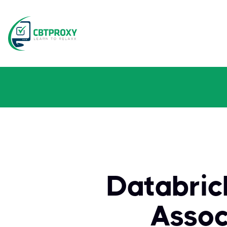
Databric
Ass