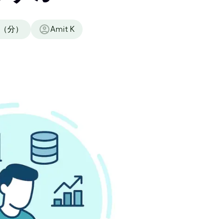
（分）
Amit K