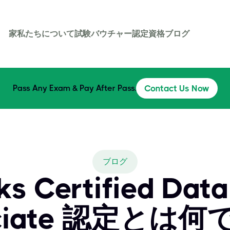
家
私たちについて
試験バウチャー
認定資格
ブログ
Pass Any Exam & Pay After Pass.
Contact Us Now
ブログ
ks Certified Data
ociate 認定とは何