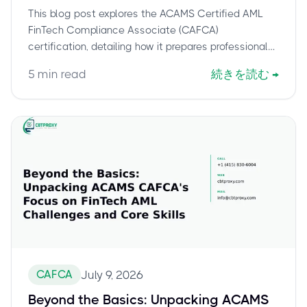
Crime Challenges
This blog post explores the ACAMS Certified AML
FinTech Compliance Associate (CAFCA)
certification, detailing how it prepares professionals
to tackle the evolving landscape of FinTech AML
5
min read
続きを読む
→
challenges. Discover CAFCA's curriculum addressing
remote onboarding, crypto compliance, data privacy,
and the 'Three Lines of Defense' model, equipping
experts with critical financial-crime judgment.
CAFCA
July 9, 2026
Beyond the Basics: Unpacking ACAMS