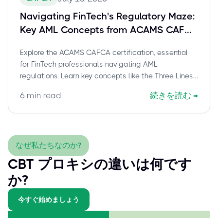
Navigating FinTech's Regulatory Maze:
Key AML Concepts from ACAMS CAFCA
You Need to Master
Explore the ACAMS CAFCA certification, essential
for FinTech professionals navigating AML
regulations. Learn key concepts like the Three Lines
of Defense, CDD/KYC, data privacy, and crypto
6
min read
続きを読む
→
compliance, all vital for scaling digital financial
services securely. This guide covers how CAFCA
elevates your expertise in preventing financial crime
within the dynamic FinTech landscape.
なぜ私たちなのか?
CBT プロキシの違いは何です
か?
今すぐ始めましょう