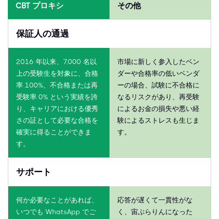
CBT プロキシ
その他
保証人の通過
2016 年以来、7,000 名以
市場に新しく参入したベン
上の受験生を対象に、合格
ダーや合格率の低いベンダ
率 100%、不合格または再
ーの場合、試験に不合格に
受験率 0% という実績を誇
なるリスクがあり、再受験
り、キャリアにおける優秀
によるお金の損失や悪い経
さの証として必要な合格を
験によるストレスも生じま
確実に得ることができま
す。
す。
サポート
何か必要なことがあれば、
応答が遅くて一貫性がな
いつでも WhatsApp でご
く、宙ぶらりんになった