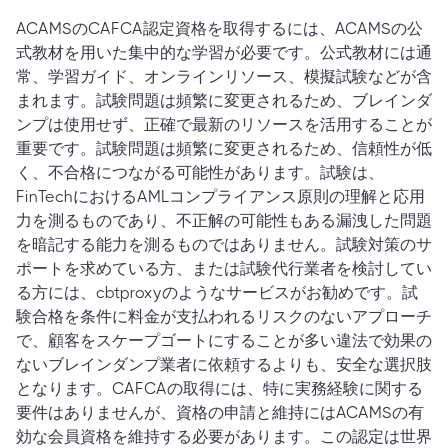
ACAMSのCAFCA認定資格を取得するには、ACAMSの公
式教材を用いた集中的な学習が必要です。公式教材には通
常、学習ガイド、オンラインリソース、模擬試験などが含
まれます。試験問題は頻繁に変更されるため、ブレインダ
ンプは使用せず、正確で最新のリソースを活用することが
重要です。試験問題は頻繁に変更されるため、信頼性が低
く、不合格につながる可能性があります。試験は、
FinTechにおけるAMLコンプライアンス原則の理解と応用
力を測るものであり、不正解の可能性もある漏洩した問題
を暗記する能力を測るものではありません。試験対策のサ
ポートを求めている方、または試験代行業者を検討してい
る方には、cbtproxyのようなサービスがお勧めです。試
験合格を条件に料金が支払われるリスクのないアプローチ
で、顧客をスケープゴートにすることが多い違法で効果の
ないブレインダンプ業者に依頼するよりも、安全な選択肢
となります。CAFCAの取得には、特に実務経験に関する
要件はありませんが、資格の申請と維持にはACAMSの有
効な会員資格を維持する必要があります。この認定は世界