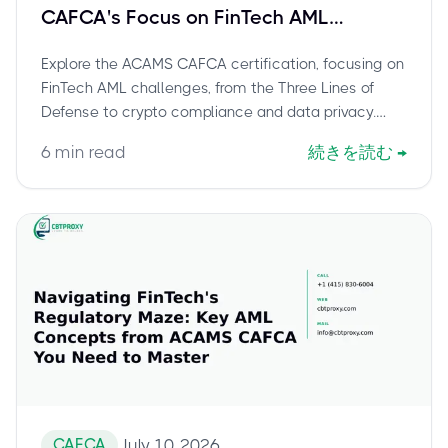
CAFCA's Focus on FinTech AML
Challenges and Core Skills
Explore the ACAMS CAFCA certification, focusing on
FinTech AML challenges, from the Three Lines of
Defense to crypto compliance and data privacy.
Learn about key exam domains, financial crime
6
min read
続きを読む
→
judgment, and how this credential equips
professionals for digital financial services. Discover
a stress-free path to certification with CBTProxy's
pay-after-pass service.
CAFCA
July 10, 2026