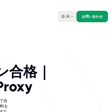
JA
お問い合わせ
er for BCRSP認定代
安全専門家（CRSP）やカナダ登録安全技術者（CRST）と
イン合格｜
roxy
ンで合
料を
頼で