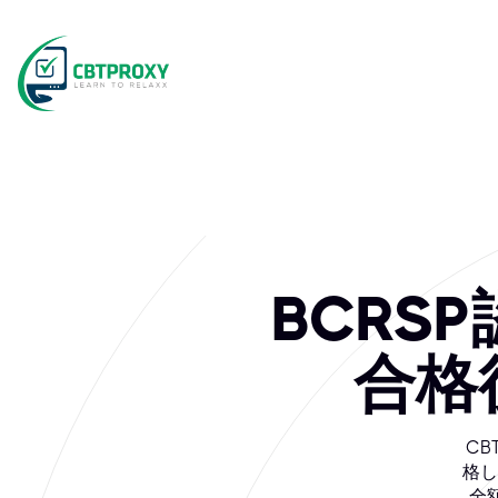
What exams doe
カナダ登録安全専門家委員会（BCRSP）は、カナダにおける
BCRS
合格後
CB
格し
全