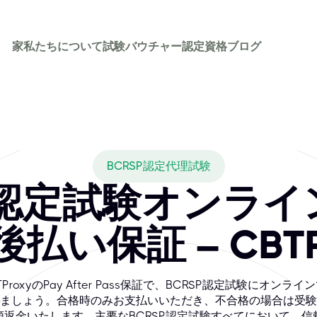
家
私たちについて
試験バウチャー
認定資格
ブログ
s CBTPROXY cov
健康と安全の専門家のための最高の認定機関であり、カナダ登録
BCRSP認定代理試験
P認定試験オンラ
払い保証 – CBTP
TProxyのPay After Pass保証で、BCRSP認定試験にオンライ
ましょう。合格時のみお支払いいただき、不合格の場合は受験
額返金いたします。主要なBCRSP認定試験すべてにおいて、信