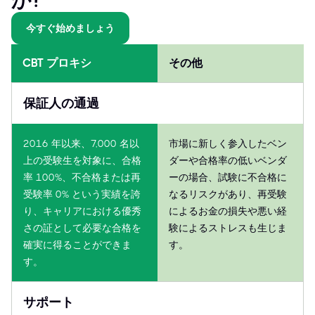
か?
今すぐ始めましょう
CBT プロキシ
その他
保証人の通過
2016 年以来、7,000 名以
市場に新しく参入したベン
上の受験生を対象に、合格
ダーや合格率の低いベンダ
率 100%、不合格または再
ーの場合、試験に不合格に
受験率 0% という実績を誇
なるリスクがあり、再受験
り、キャリアにおける優秀
によるお金の損失や悪い経
さの証として必要な合格を
験によるストレスも生じま
確実に得ることができま
す。
す。
サポート