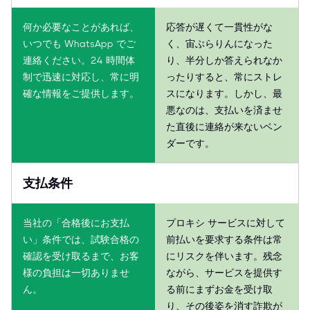
何か必要なことがあれば、
応答が遅くて一貫性がな
いつでも WhatsApp でご
く、宙ぶらりんになった
連絡ください。24 時間体
り、半分しか答えられなか
制で迅速に対応し、常に明
ったりすると、常にストレ
確な情報をご提供します。
スになります。しかし、最
悪なのは、支払いを済ませ
た直後に連絡が来ないベン
ダーです。
支払条件
当社の「合格後にお支払
プロキシ サービスに対して
い」条件では、試験合格の
前払いを要求する条件は常
確認を受け取るまで、お客
にリスクを伴います。残念
様の負担は一切ありませ
ながら、サービスを提供す
ん。
る前にまずお金を受け取
り、その後姿を消す詐欺が