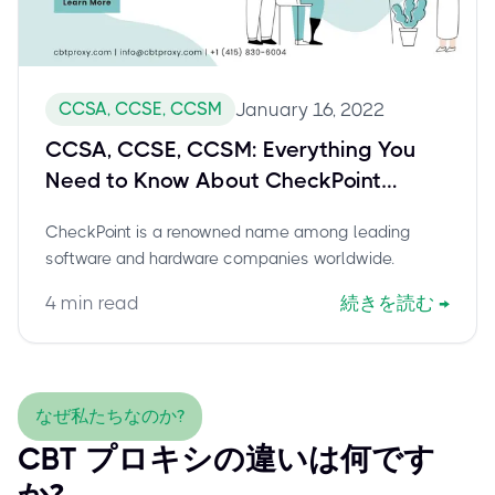
CCSA, CCSE, CCSM
January 16, 2022
CCSA, CCSE, CCSM: Everything You
Need to Know About CheckPoint
Certifications
CheckPoint is a renowned name among leading
software and hardware companies worldwide.
4
min read
続きを読む
→
なぜ私たちなのか?
CBT プロキシの違いは何です