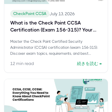
CheckPoint CCSA
July 13, 2026
What is the Check Point CCSA
Certification (Exam 156-315)? Your
Guide to Becoming a Certified
Master the Check Point Certified Security
Security Administrator
Administrator (CCSA) certification (exam 156-315).
Discover exam topics, requirements, and best
preparation strategies. Pass with confidence using
12
min read
続きを読む
→
CBTProxy's trusted pay-after-pass service.