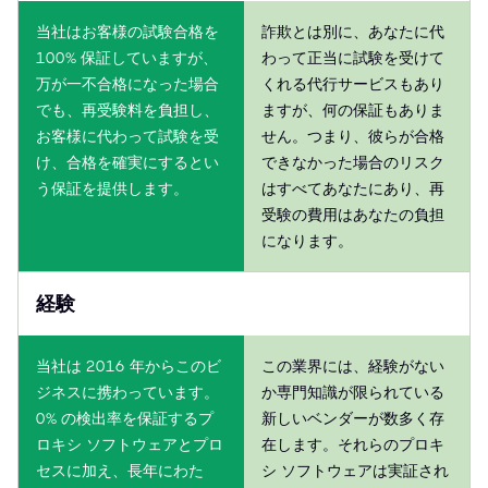
当社はお客様の試験合格を
詐欺とは別に、あなたに代
100% 保証していますが、
わって正当に試験を受けて
万が一不合格になった場合
くれる代行サービスもあり
でも、再受験料を負担し、
ますが、何の保証もありま
お客様に代わって試験を受
せん。つまり、彼らが合格
け、合格を確実にするとい
できなかった場合のリスク
う保証を提供します。
はすべてあなたにあり、再
受験の費用はあなたの負担
になります。
経験
当社は 2016 年からこのビ
この業界には、経験がない
ジネスに携わっています。
か専門知識が限られている
0% の検出率を保証するプ
新しいベンダーが数多く存
ロキシ ソフトウェアとプロ
在します。それらのプロキ
セスに加え、長年にわた
シ ソフトウェアは実証され