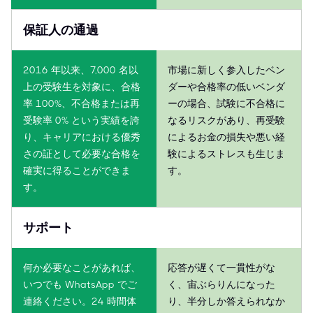
保証人の通過
2016 年以来、7,000 名以
市場に新しく参入したベン
上の受験生を対象に、合格
ダーや合格率の低いベンダ
率 100%、不合格または再
ーの場合、試験に不合格に
受験率 0% という実績を誇
なるリスクがあり、再受験
り、キャリアにおける優秀
によるお金の損失や悪い経
さの証として必要な合格を
験によるストレスも生じま
確実に得ることができま
す。
す。
サポート
何か必要なことがあれば、
応答が遅くて一貫性がな
いつでも WhatsApp でご
く、宙ぶらりんになった
連絡ください。24 時間体
り、半分しか答えられなか