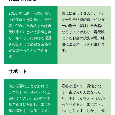
2016 年以来、7,000 名以
市場に新しく参入したベン
上の受験生を対象に、合格
ダーや合格率の低いベンダ
率 100%、不合格または再
ーの場合、試験に不合格に
受験率 0% という実績を誇
なるリスクがあり、再受験
り、キャリアにおける優秀
によるお金の損失や悪い経
さの証として必要な合格を
験によるストレスも生じま
確実に得ることができま
す。
す。
サポート
何か必要なことがあれば、
応答が遅くて一貫性がな
いつでも WhatsApp でご
く、宙ぶらりんになった
連絡ください。24 時間体
り、半分しか答えられなか
制で迅速に対応し、常に明
ったりすると、常にストレ
確な情報をご提供します。
スになります。しかし、最