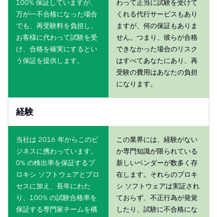
100% 保証していますが、
わって正当に試験を受けて
万が一不合格になった場合
くれる代行サービスもあり
でも、再受験料を負担し、
ますが、何の保証もありま
お客様に代わって試験を受
せん。つまり、彼らが合格
け、合格を確実にするとい
できなかった場合のリスク
う保証を提供します。
はすべてあなたにあり、再
受験の費用はあなたの負担
になります。
経験
当社は 2016 年からこのビ
この業界には、経験がない
ジネスに携わっています。
か専門知識が限られている
0% の検出率を保証するプ
新しいベンダーが数多く存
ロキシ ソフトウェアとプロ
在します。それらのプロキ
セスに加え、長年にわた
シ ソフトウェアは実証され
り、100% の試験合格率を
ておらず、不正行為が発覚
保証する専門家チームを構
したり、試験に不合格にな