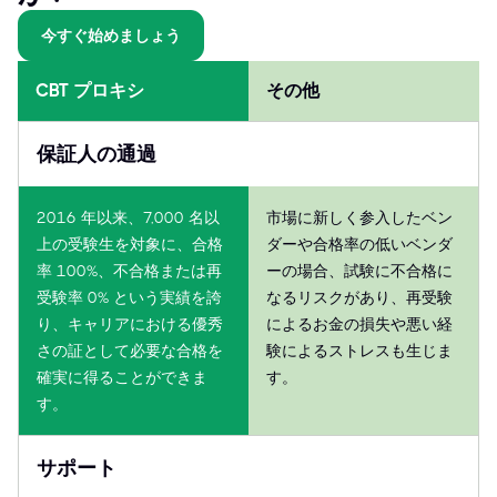
今すぐ始めましょう
CBT プロキシ
その他
保証人の通過
2016 年以来、7,000 名以
市場に新しく参入したベン
上の受験生を対象に、合格
ダーや合格率の低いベンダ
率 100%、不合格または再
ーの場合、試験に不合格に
受験率 0% という実績を誇
なるリスクがあり、再受験
り、キャリアにおける優秀
によるお金の損失や悪い経
さの証として必要な合格を
験によるストレスも生じま
確実に得ることができま
す。
す。
サポート