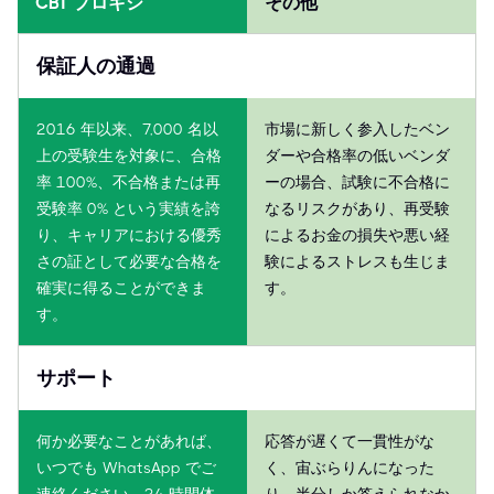
CBT プロキシ
その他
保証人の通過
2016 年以来、7,000 名以
市場に新しく参入したベン
上の受験生を対象に、合格
ダーや合格率の低いベンダ
率 100%、不合格または再
ーの場合、試験に不合格に
受験率 0% という実績を誇
なるリスクがあり、再受験
り、キャリアにおける優秀
によるお金の損失や悪い経
さの証として必要な合格を
験によるストレスも生じま
確実に得ることができま
す。
す。
サポート
何か必要なことがあれば、
応答が遅くて一貫性がな
いつでも WhatsApp でご
く、宙ぶらりんになった
連絡ください。24 時間体
り、半分しか答えられなか