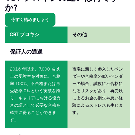
か?
今すぐ始めましょう
CBT プロキシ
その他
保証人の通過
2016 年以来、7,000 名以
市場に新しく参入したベン
上の受験生を対象に、合格
ダーや合格率の低いベンダ
率 100%、不合格または再
ーの場合、試験に不合格に
受験率 0% という実績を誇
なるリスクがあり、再受験
り、キャリアにおける優秀
によるお金の損失や悪い経
さの証として必要な合格を
験によるストレスも生じま
確実に得ることができま
す。
す。