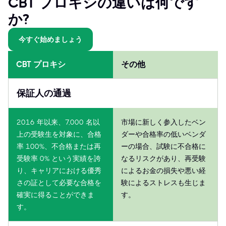
CBT プロキシの違いは何です
か?
今すぐ始めましょう
CBT プロキシ
その他
保証人の通過
2016 年以来、7,000 名以
市場に新しく参入したベン
上の受験生を対象に、合格
ダーや合格率の低いベンダ
率 100%、不合格または再
ーの場合、試験に不合格に
受験率 0% という実績を誇
なるリスクがあり、再受験
り、キャリアにおける優秀
によるお金の損失や悪い経
さの証として必要な合格を
験によるストレスも生じま
確実に得ることができま
す。
す。