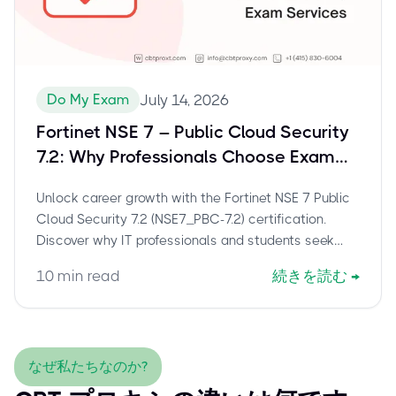
Do My Exam
July 14, 2026
Fortinet NSE 7 – Public Cloud Security
7.2: Why Professionals Choose Exam
Assistance for NSE7_PBC-7.2
Unlock career growth with the Fortinet NSE 7 Public
Cloud Security 7.2 (NSE7_PBC-7.2) certification.
Discover why IT professionals and students seek
exam assistance to overcome challenges and
10
min read
続きを読む
→
secure this vital cloud security credential efficiently.
なぜ私たちなのか?