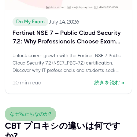
Do My Exam
July 14, 2026
Fortinet NSE 7 – Public Cloud Security
7.2: Why Professionals Choose Exam
Assistance for NSE7_PBC-7.2
Unlock career growth with the Fortinet NSE 7 Public
Cloud Security 7.2 (NSE7_PBC-7.2) certification.
Discover why IT professionals and students seek
exam assistance to overcome challenges and
10
min read
続きを読む
→
secure this vital cloud security credential efficiently.
なぜ私たちなのか?
CBT プロキシの違いは何です
か?