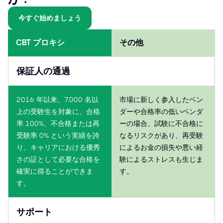
今すぐ始めましょう
CBT プロキシ
その他
保証人の通過
2016 年以来、7,000 名以
市場に新しく参入したベン
上の受験生を対象に、合格
ダーや合格率の低いベンダ
率 100%、不合格または再
ーの場合、試験に不合格に
受験率 0% という実績を誇
なるリスクがあり、再受験
り、キャリアにおける優秀
によるお金の損失や悪い経
さの証として必要な合格を
験によるストレスも生じま
確実に得ることができま
す。
す。
サポート