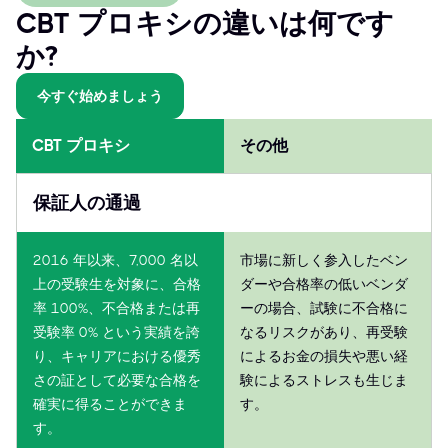
CBT プロキシの違いは何です
か?
今すぐ始めましょう
CBT プロキシ
その他
保証人の通過
2016 年以来、7,000 名以
市場に新しく参入したベン
上の受験生を対象に、合格
ダーや合格率の低いベンダ
率 100%、不合格または再
ーの場合、試験に不合格に
受験率 0% という実績を誇
なるリスクがあり、再受験
り、キャリアにおける優秀
によるお金の損失や悪い経
さの証として必要な合格を
験によるストレスも生じま
確実に得ることができま
す。
す。