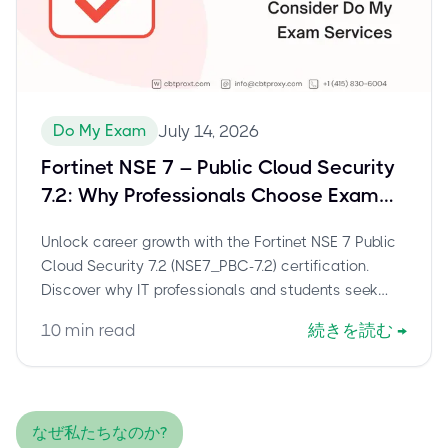
Do My Exam
July 14, 2026
Fortinet NSE 7 – Public Cloud Security
7.2: Why Professionals Choose Exam
Assistance for NSE7_PBC-7.2
Unlock career growth with the Fortinet NSE 7 Public
Cloud Security 7.2 (NSE7_PBC-7.2) certification.
Discover why IT professionals and students seek
exam assistance to overcome challenges and
10
min read
続きを読む
→
secure this vital cloud security credential efficiently.
なぜ私たちなのか?