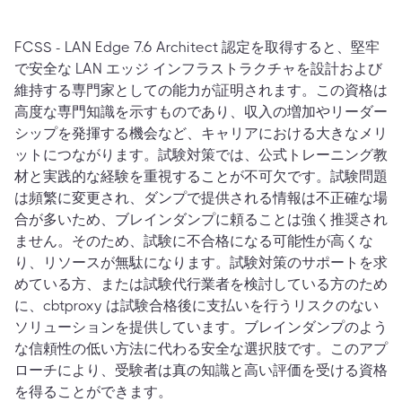
FCSS - LAN Edge 7.6 Architect 認定を取得すると、堅牢
で安全な LAN エッジ インフラストラクチャを設計および
維持する専門家としての能力が証明されます。この資格は
高度な専門知識を示すものであり、収入の増加やリーダー
シップを発揮する機会など、キャリアにおける大きなメリ
ットにつながります。試験対策では、公式トレーニング教
材と実践的な経験を重視することが不可欠です。試験問題
は頻繁に変更され、ダンプで提供される情報は不正確な場
合が多いため、ブレインダンプに頼ることは強く推奨され
ません。そのため、試験に不合格になる可能性が高くな
り、リソースが無駄になります。試験対策のサポートを求
めている方、または試験代行業者を検討している方のため
に、cbtproxy は試験合格後に支払いを行うリスクのない
ソリューションを提供しています。ブレインダンプのよう
な信頼性の低い方法に代わる安全な選択肢です。このアプ
ローチにより、受験者は真の知識と高い評価を受ける資格
を得ることができます。