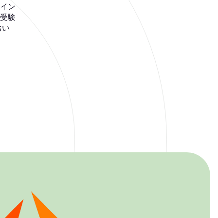
ライン
受験
おい