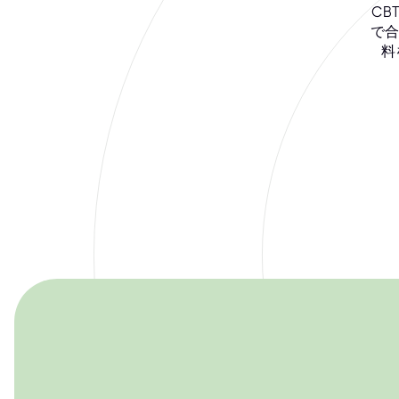
CB
で合
料