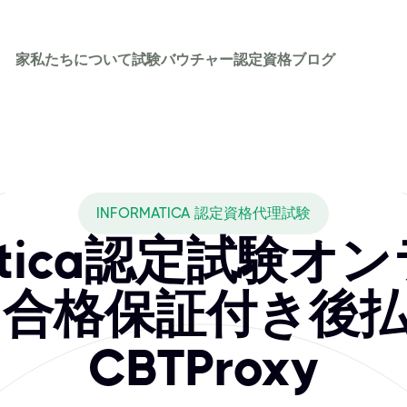
家
私たちについて
試験バウチャー
認定資格
ブログ
s CBTPROXY cove
aで、データキャリアを向上させましょう。Informatica Cer
INFORMATICA 認定資格代理試験
matica認定試験
合格保証付き後払
CBTProxy