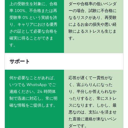
上の受験生を対象に、合格
ダーや合格率の低いベンダ
率 100%、不合格または再
ーの場合、試験に不合格に
受験率 0% という実績を誇
なるリスクがあり、再受験
り、キャリアにおける優秀
によるお金の損失や悪い経
さの証として必要な合格を
験によるストレスも生じま
確実に得ることができま
す。
す。
サポート
何か必要なことがあれば、
応答が遅くて一貫性がな
いつでも WhatsApp でご
く、宙ぶらりんになった
連絡ください。24 時間体
り、半分しか答えられなか
制で迅速に対応し、常に明
ったりすると、常にストレ
確な情報をご提供します。
スになります。しかし、最
悪なのは、支払いを済ませ
た直後に連絡が来ないベン
ダーです。