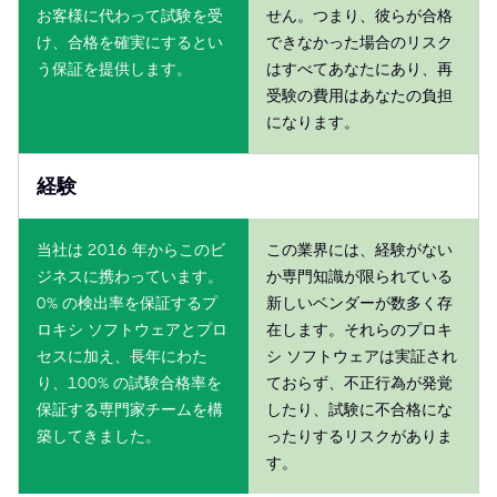
お客様に代わって試験を受
せん。つまり、彼らが合格
け、合格を確実にするとい
できなかった場合のリスク
う保証を提供します。
はすべてあなたにあり、再
受験の費用はあなたの負担
になります。
経験
当社は 2016 年からこのビ
この業界には、経験がない
ジネスに携わっています。
か専門知識が限られている
0% の検出率を保証するプ
新しいベンダーが数多く存
ロキシ ソフトウェアとプロ
在します。それらのプロキ
セスに加え、長年にわた
シ ソフトウェアは実証され
り、100% の試験合格率を
ておらず、不正行為が発覚
保証する専門家チームを構
したり、試験に不合格にな
築してきました。
ったりするリスクがありま
す。