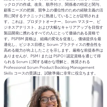
ックログの作成、改良、順序付け、関係者の特定と関与、
顧客ニーズの把握、競争上の優位性のための経験主義の活
用に関するテクニックに熟達していることが証明されま
す。これは、プロダクトオーナー、Scrum マスター、ビ
ジネスアナリスト、および大幅なキャリアアップを目指す
製品開発に携わるすべての人にとって価値のある資格で
す。PSPBM 資格は、組織の変化を促進し、価値提供を最
適化し、ビジネス目標と Scrum プラクティスの整合性を
高める能力が向上したことを示します。厳格な前提条件は
ありませんが、PSM I または PSPO I 認定資格を通じて得
られる Scrum に関する確かな理解と、推奨される
Professional Scrum Product Backlog Management
Skills コースの受講は、試験準備に非常に役立ちます。