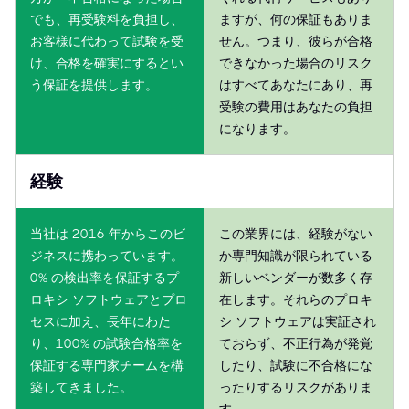
でも、再受験料を負担し、
ますが、何の保証もありま
お客様に代わって試験を受
せん。つまり、彼らが合格
け、合格を確実にするとい
できなかった場合のリスク
う保証を提供します。
はすべてあなたにあり、再
受験の費用はあなたの負担
になります。
経験
当社は 2016 年からこのビ
この業界には、経験がない
ジネスに携わっています。
か専門知識が限られている
0% の検出率を保証するプ
新しいベンダーが数多く存
ロキシ ソフトウェアとプロ
在します。それらのプロキ
セスに加え、長年にわた
シ ソフトウェアは実証され
り、100% の試験合格率を
ておらず、不正行為が発覚
保証する専門家チームを構
したり、試験に不合格にな
築してきました。
ったりするリスクがありま
す。