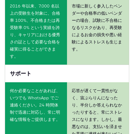
2016 年以来、7,000 名以
市場に新しく参入したベン
上の受験生を対象に、合格
ダーや合格率の低いベンダ
率 100%、不合格または再
ーの場合、試験に不合格に
受験率 0% という実績を誇
なるリスクがあり、再受験
り、キャリアにおける優秀
によるお金の損失や悪い経
さの証として必要な合格を
験によるストレスも生じま
確実に得ることができま
す。
す。
サポート
何か必要なことがあれば、
応答が遅くて一貫性がな
いつでも WhatsApp でご
く、宙ぶらりんになった
連絡ください。24 時間体
り、半分しか答えられなか
制で迅速に対応し、常に明
ったりすると、常にストレ
確な情報をご提供します。
スになります。しかし、最
悪なのは、支払いを済ませ
た直後に連絡が来ないベン