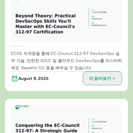
이론을 넘어: EC-Council의 312-97 인증으로 마스터할 실용적인 DevSecOps 스킬
ECDE 자격증을 통해 EC-Council 312-97 DevSecOps 실
무 기술, 안전한 SDLC 및 클라우드 DevSecOps를 마스터하
세요. Keywhiz CLI 등을 배우실 수 있습니다.
August 8, 2026
더 읽어보기