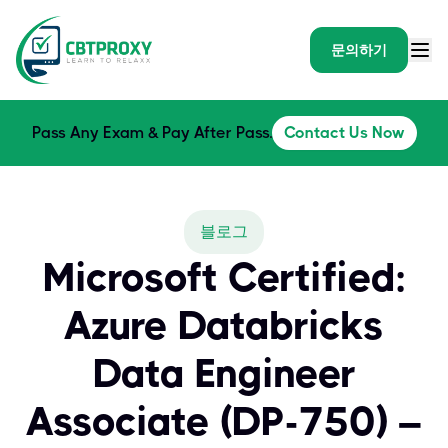
문의하기
Pass Any Exam & Pay After Pass.
Contact Us Now
블로그
Microsoft Certified:
Azure Databricks
Data Engineer
Associate (DP-750) –