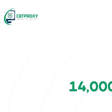
Who is CBTPROXY
CBTPROXY LTD is a certification-support company founded b
14,0