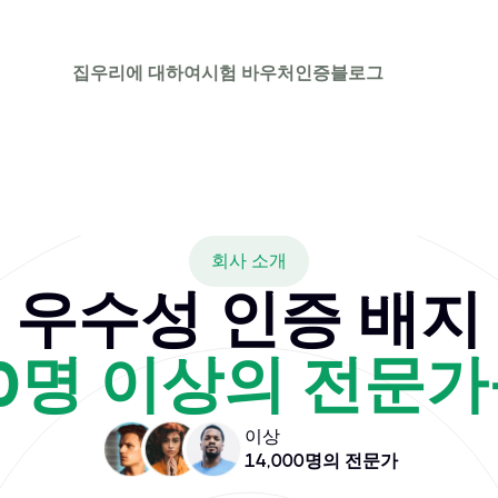
집
우리에 대하여
시험 바우처
인증
블로그
?
y Vansh Malhotra, focused on helping working professional
회사 소개
우수성 인증 배지
00명 이상의 전문
이상
14,000명의 전문가