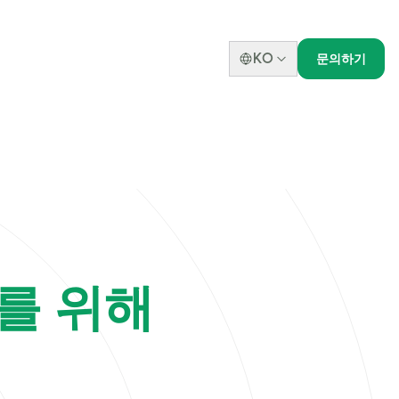
KO
문의하기
s pass vendor proctored exams through structured assistan
가를 위해