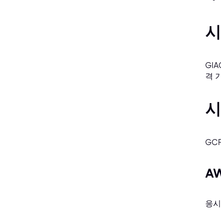
시
GI
격 
시
GC
A
응시