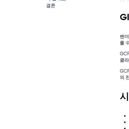
결론
G
벤더
를 
GC
클라
GC
의 
시