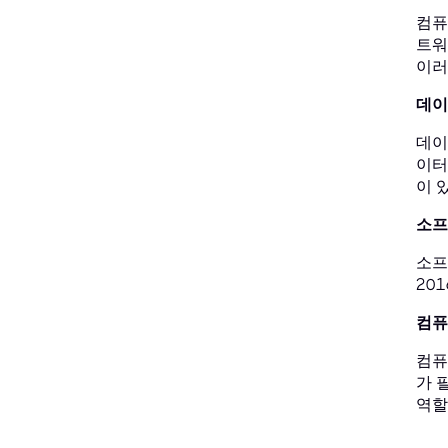
컴퓨
트워
이러
데이
데이
이터
이 
소프
소프
20
컴퓨
컴퓨
가 
역할