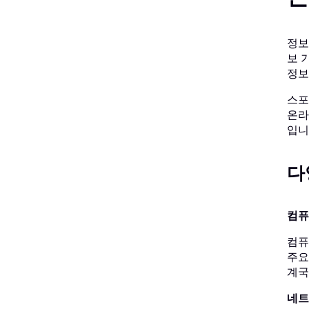
정보
보 
정보
스포
온라
입니
다
컴퓨
컴퓨
주요
계국
네트