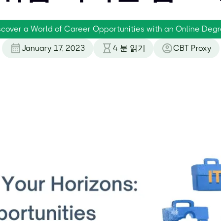
iscover a World of Career Opportunities with an Online Deg
January 17, 2023
4
분 읽기
CBT Proxy