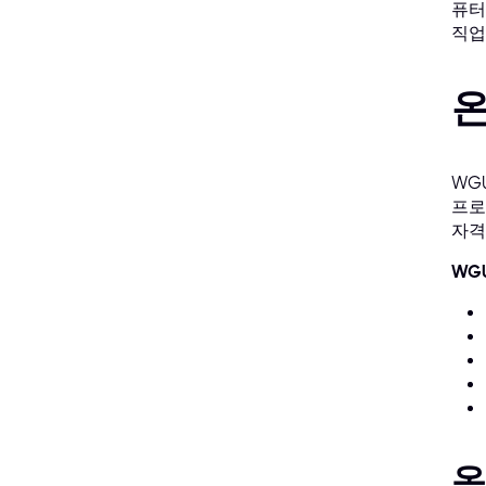
퓨터
직업
온
WG
프로
자격
WG
온