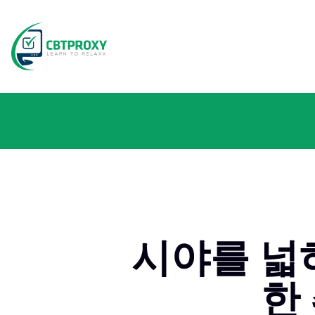
시야를 넓히
한