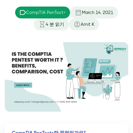
CompTIA PenTest+
March 14, 2021
4
분 읽기
Amit K
CompTIA PenTest+란 무엇인가요?