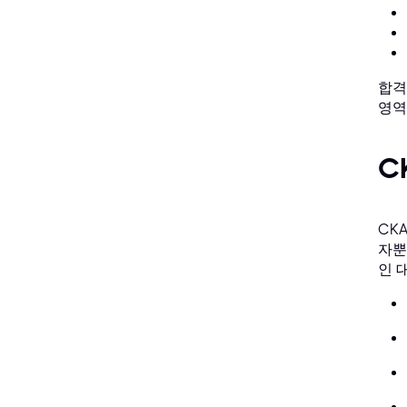
합격
영역
C
CK
자뿐
인 