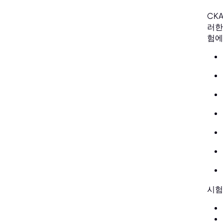
CK
러한
험에
시험