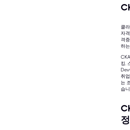
C
클라우
자격
격증
하는
CK
킹,
De
취업
는 
습니
C
정