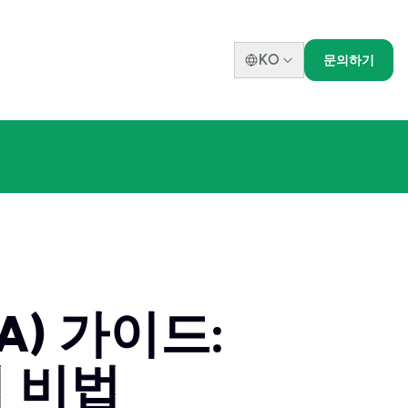
KO
문의하기
) 가이드:
격 비법