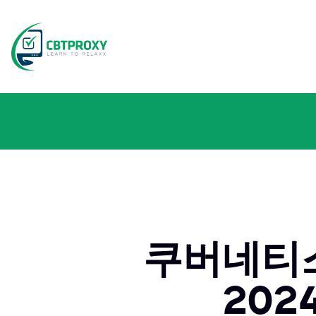
쿠버네티스
202