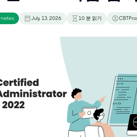
rnetes
July 13, 2026
10
분 읽기
CBTPro