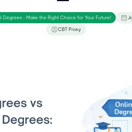
l Degrees - Make the Right Choice for Your Future!
J
CBT Proxy