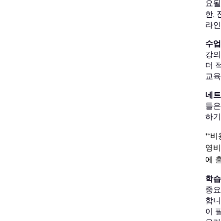
요될
한,
라인
수업
강의
더 
교육
네트
들은
하기
**비
영비
에 
학습
중요
합니
이 