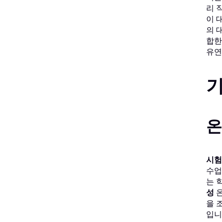
리 
이 
의 
합한
유연
기
온
시험
수업
는 
성
을 
입니