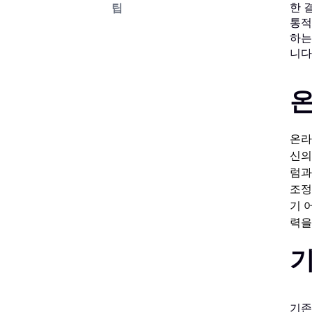
한 
팁
통적
하는
니다
온
온라
신의
럼과
조정
기 
력을
기
기존