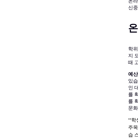
온라
신중
온
학위
지 
때 
예산
있습
인 
를 
를 
문화
**학
주목
습 