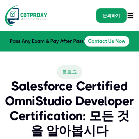
문의하기
Pass Any Exam & Pay After Pass.
Contact Us Now
블로그
Salesforce Certified
OmniStudio Developer
Certification: 모든 것
을 알아봅시다