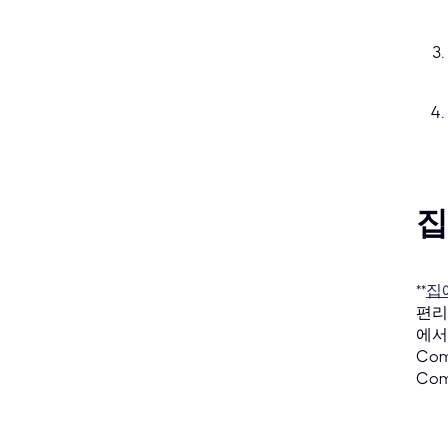
집
**
집
편리
에서
Co
Co