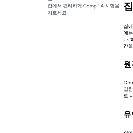
집
집에서 편리하게 CompTIA 시험을
치르세요
집에
에는
다.
간을
원
Co
일한
로 
유
집에