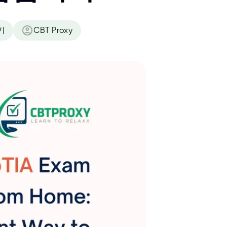
기
CBT Proxy