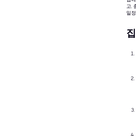
고,
일정
집