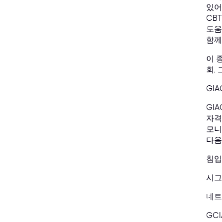
있어
CB
도움
함께
이 
회,
GI
GIA
자격
모니
다음
침입
시그
네트
GC