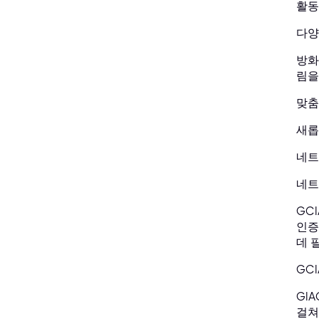
활동
다양
방화
림을
맞춤
새롭
네트
네트
GC
인증
데 
GC
GI
걸쳐