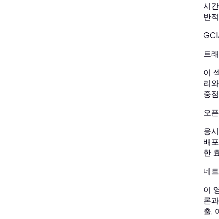
시간
반적
GC
트래
이 
리와
중점
오픈소
응시
배포
한 
네트
이 
론과
출,