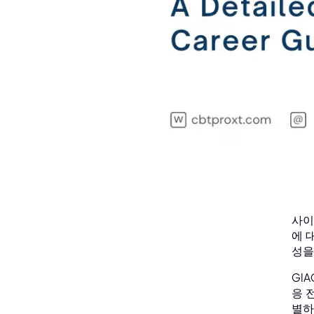
사이
에 
성을
GI
응 
별하