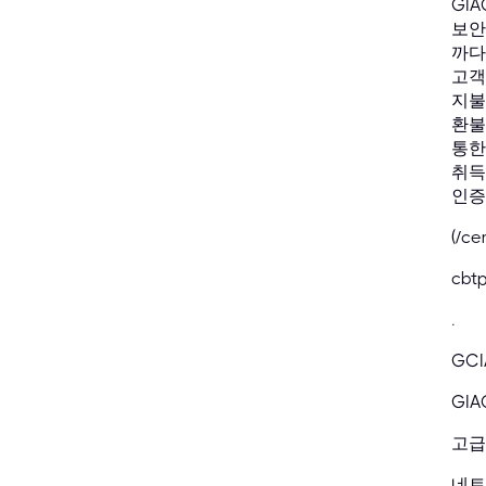
GI
보안
까다
고객
지불
환불 
통한
취득
인증
(/ce
cbtp
.
GC
GI
고급
네트