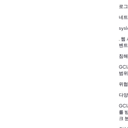
로그
네트
sys
, 
벤트
침해
GC
범위
위협
다양
GC
를 받
크 