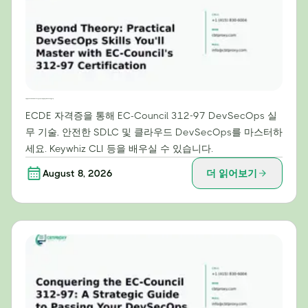
이론을 넘어: EC-Council의 312-97 인증으로 마스터할 실용적인 DevSecOps 스킬
ECDE 자격증을 통해 EC-Council 312-97 DevSecOps 실
무 기술, 안전한 SDLC 및 클라우드 DevSecOps를 마스터하
세요. Keywhiz CLI 등을 배우실 수 있습니다.
August 8, 2026
더 읽어보기