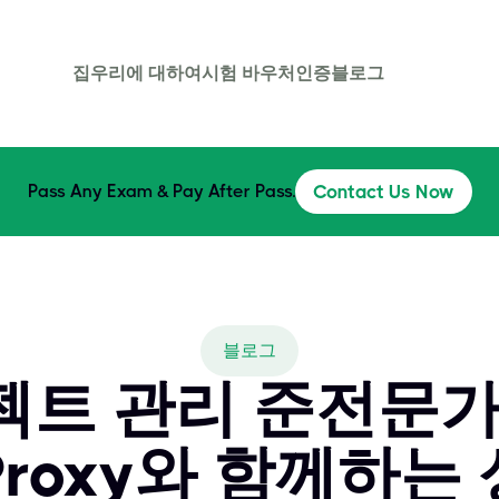
집
우리에 대하여
시험 바우처
인증
블로그
Pass Any Exam & Pay After Pass.
Contact Us Now
블로그
트 관리 준전문가(
TProxy와 함께하는