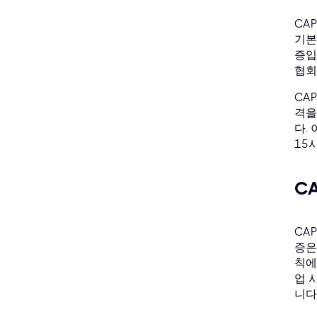
CAP
기본
증입
협회
CA
격을
다.
15
C
CA
증은
칙에
업 
니다