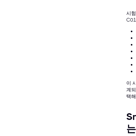
시험 
C0
이 
계되
택해
S
는