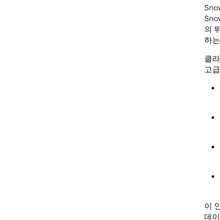
Sno
Sn
의 
하는
클라
고급
이 
데이