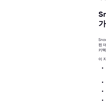
S
가
Sno
된 
키텍
이 