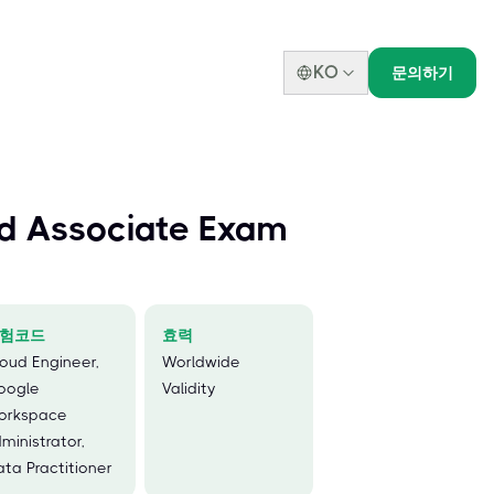
KO
문의하기
d Associate Exam
험코드
효력
oud Engineer,
Worldwide
oogle
Validity
orkspace
ministrator,
ta Practitioner