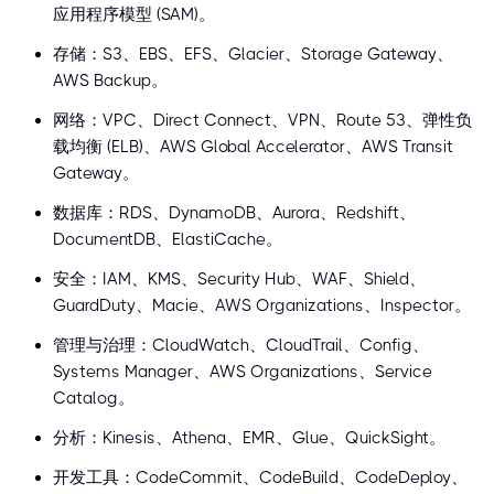
应用程序模型 (SAM)。
存储：S3、EBS、EFS、Glacier、Storage Gateway、
AWS Backup。
网络：VPC、Direct Connect、VPN、Route 53、弹性负
载均衡 (ELB)、AWS Global Accelerator、AWS Transit
Gateway。
数据库：RDS、DynamoDB、Aurora、Redshift、
DocumentDB、ElastiCache。
安全：IAM、KMS、Security Hub、WAF、Shield、
GuardDuty、Macie、AWS Organizations、Inspector。
管理与治理：CloudWatch、CloudTrail、Config、
Systems Manager、AWS Organizations、Service
Catalog。
分析：Kinesis、Athena、EMR、Glue、QuickSight。
开发工具：CodeCommit、CodeBuild、CodeDeploy、