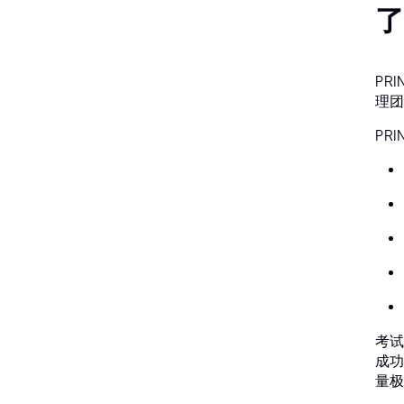
了
PR
理团
PR
考试
成功
量极