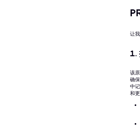
P
让我
1
该原
确保
中记
和更