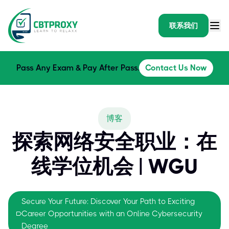
联系我们
Pass Any Exam & Pay After Pass.
Contact Us Now
博客
探索网络安全职业：在
线学位机会 | WGU
Secure Your Future: Discover Your Path to Exciting
Career Opportunities with an Online Cybersecurity
Degree