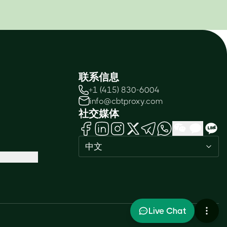
联系信息
+1 (415) 830-6004
info@cbtproxy.com
社交媒体
中文
Need help passing your exam? Ask
me anything — I'm here 24/7!
1
Live Chat