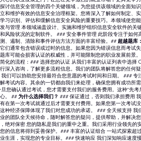
探讨信息安全管理的四个关键领域，为您提供该领域的全面知识：
立和维护有效的信息安全治理框架。您将深入了解如何制定、实施
学习识别、评估和缓解信息安全风险的重要技巧。本领域使您能够
发与管理 本领域涵盖设计、实施和维护组织信息安全软件的关
和风险状况的定制软件。 ### 安全事件管理 此阶段专注于如
测、遏制、清除和事件评估方法方面的丰富经验。##
超越题库
它们通常包含错误或过时的信息。如果您因为错误信息而考试失
题库可能会损害认证的权威性，并可能限制您的职业发展前景。
简化的流程：### 选择您的认证 从我们丰富的认证列表中选择 CI
行深入咨询，了解更多流程信息。我们的团队将解答您的任何疑问
 我们可以协助您安排最符合您意愿的考试时间和日期。 ### 
解考试内容。其余的一切都由我们来处理，确保您拥有成功所需的
一旦您确认通过考试，您才需要支付我们的服务费用。这种“先考
心。 ##
为什么选择我们？
### 保证通过，否则我们承担费用
有在第一次考试就通过后才需要支付费用。如果您第一次考试没
这种经济保障体现了我们对您成功的承诺。 ### 全天候支持 
业的团队全天候待命，随时解答您的疑问，提供帮助，并解决您在
，绝对保密 您的隐私是我们的重中之重。我们采用行业领先的
您的信息将得到妥善保护。### 丰富的认证组合 一站式探索超过
业生涯，实现您的专业目标。### 快速响应 我们深知响应速