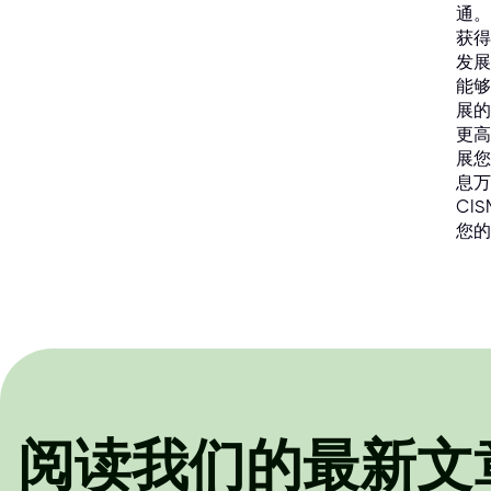
通。
获得
发展
能够
展的
更高
展您
息万
CI
您的
阅读我们的最新文