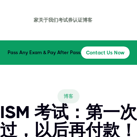
家
关于我们
考试券
认证
博客
Pass Any Exam & Pay After Pass.
Contact Us Now
博客
CISM 考试：第一
过，以后再付款！