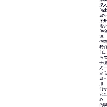
深入
何建
您将
序开
需求
件检
源。
依赖
我们
们进
考试
于理
式 
定信
您只
用。
们专
安全
心，
的职