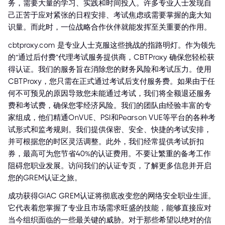
务，需要大量的学习、实践和时间投入。许多专业人士发现自
己正苦于应对紧张的日程安排、考试焦虑或需要掌握的庞大知
识量。而此时，一位战略合作伙伴就能发挥至关重要的作用。
cbtproxy.com 是专业人士克服这些挑战的指路明灯。作为领先
的“通过后付费”代理考试服务提供商，CBTProxy 确保您轻松获
得认证。我们的服务旨在消除您的财务风险和考试压力。使用
CBTProxy，您只需在正式通过考试后支付服务费。如果由于任
何不可预见的原因导致您未能通过考试，我们将全额退还服务
费和考试费，确保您零经济风险。我们的团队由经验丰富的专
家组成，他们精通OnVUE、PSI和Pearson VUE等平台的各种考
试形式和监考规则。我们提供保密、安全、快捷的考试安排，
并可根据您的时区灵活调整。此外，我们经常提供考试折扣
券，最高可为您节省40%的认证费用。不要让繁重的备考工作
阻碍您职业发展。访问我们的认证专页，了解更多信息并开启
您的GREM认证之旅。
成功获得GIAC GREM认证将彻底改变您的网络安全职业生涯。
它代表着您掌握了专业且市场需求旺盛的技能，能够直接应对
当今组织面临的一些最关键的威胁。对于那些希望以绝对的信