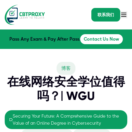
联系我们
Pass Any Exam & Pay After Pass.
Contact Us Now
博客
在线网络安全学位值得
吗？| WGU
Securing Your Future: A Comprehensive Guide to the
Value of an Online Degree in Cybersecurity