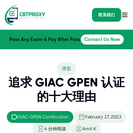
联系我们
Pass Any Exam & Pay After Pass.
Contact Us Now
博客
追求 GIAC GPEN 认证
的十大理由
GIAC GPEN Certification
February 17, 2023
4
分钟阅读
Amit K