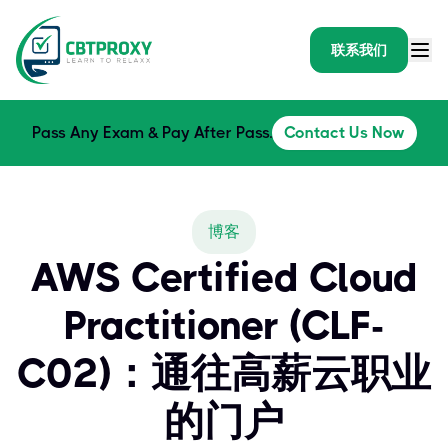
联系我们
Pass Any Exam & Pay After Pass.
Contact Us Now
博客
AWS Certified Cloud
Practitioner (CLF-
C02)：通往高薪云职业
的门户