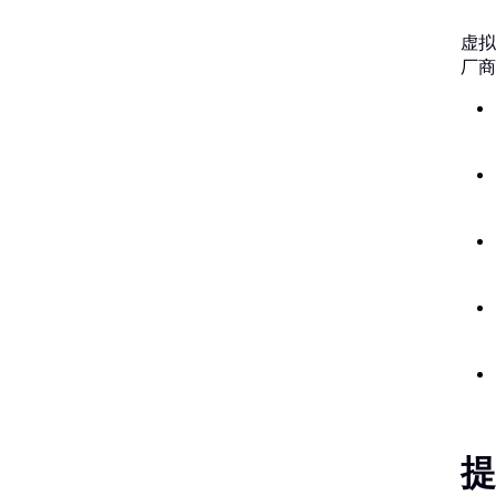
虚拟
厂商
提