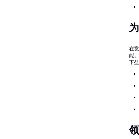
为
在竞
能。
下益
领