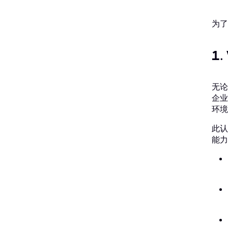
为了
1
无论
企业
环境
此认
能力