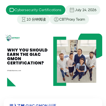
Cybersecurity Certifications
July 14, 2026
10
分钟阅读
CBTProxy Team
深入了解 GIAC GMON 认证